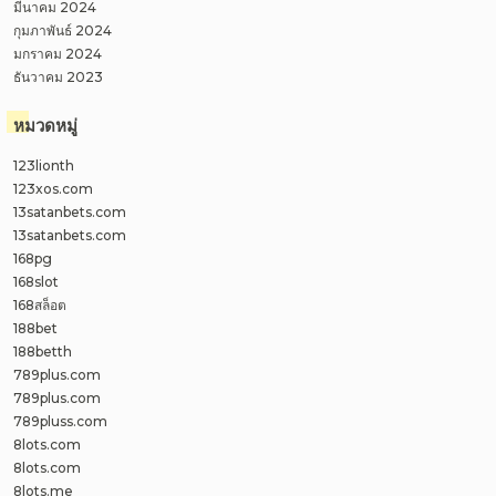
มีนาคม 2024
กุมภาพันธ์ 2024
มกราคม 2024
ธันวาคม 2023
หมวดหมู่
123lionth
123xos.com
13satanbets.com
13satanbets.com
168pg
168slot
168สล็อต
188bet
188betth
789plus.com
789plus.com
789pluss.com
8lots.com
8lots.com
8lots.me