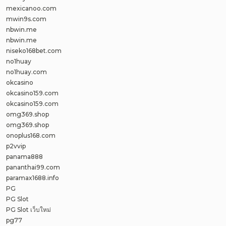
mexicanoo.com
mwin9s.com
nbwin.me
nbwin.me
niseko168bet.com
no1huay
no1huay.com
okcasino
okcasino159.com
okcasino159.com
omg369.shop
omg369.shop
onoplus168.com
p2vvip
panama888
pananthai99.com
paramax1688.info
PG
PG Slot
PG Slot เว็บใหม่
pg77