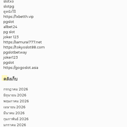
slotxo
slotpg
ดูหนังโป๊
https://1xbetth.vip
pgslot
allbet24
pg slot
joker 123
https://samurai777.net
https://tokyoslot88.com
pgslotbetway
joker123
pgslot
https://gogoslot.asia
คลังเก็บ
กรกฎาคม 2026
มิถุนายน 2026
พฤษภาคม 2026
เมษายน 2026
มีนาคม 2026
กุมภาพันธ์ 2026
มกราคม 2026