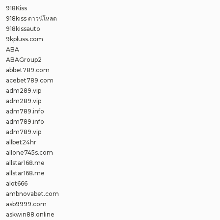
918Kiss
918kiss ดาวน์โหลด
918kissauto
9kpluss.com
ABA
ABAGroup2
abbet789.com
acebet789.com
adm289.vip
adm289.vip
adm789.info
adm789.info
adm789.vip
allbet24hr
allone745s.com
allstar168.me
allstar168.me
alot666
ambnovabet.com
asb9999.com
askwin88.online