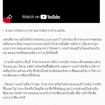
1. อ่านจากจังหวะการจ่ายมากยิ่งกว่าจำนวนเงิน
แทนที่เราจะจุดโฟกัสว่าเล่นเกม puntaek77 แล้วชนะกี่บาท พวกเราทดลอง
เปลี่ยนมาเป็นการมองว่าเกมจ่ายยังไงในช่วงนั้นดีมากยิ่งกว่า เนื่องจากรูป
แบบการจ่ายของเกมจะบอกพวกเราได้เลยว่า เกมกำลังอยู่ในโหมดไหนกัน
แน่ ตอนจ่ายหรือตอนเงียบ เราจะรู้ได้ทันที
• จ่ายเล็กแม้กระนั้นถี่: ถ้าหากพวกเราเห็นว่าเกมมีการชนะเล็กๆตลอด แม้จะ
ไม่เยอะแยะก็ตาม แต่หากมันเกิดขึ้นติดๆกัน แสดงว่า เกมกำลังเริ่มจะมีการ
เคลื่อนไหวแล้วล่ะครับ ซึ่งมักเป็นช่วงๆต้นของจังหวะที่ต่อยอดได้ เราก็สามา
รถเพิ่มเบทจากที่ตรงนี้ได้เลย
• เงียบยาวแบบไม่มีอะไรเลย: ถ้าพวกเราสปินไปหลายรอบแล้วไม่มีอะไรเกิด
ขึ้นเลย ไม่ว่าจะเล็กหรือใหญ่ก็ตาม ซึ่งก็คือสัญญาณว่าเกมยังอยู่ในช่วงนิ่ง
ซึ่งมันจะไม่มีการจ่ายเลยล่ะนะครับ ถ้าฝ่าฝืนเล่นในเดี๋ยวนี้อาจทำให้เสีย
มากกว่าที่ควรได้