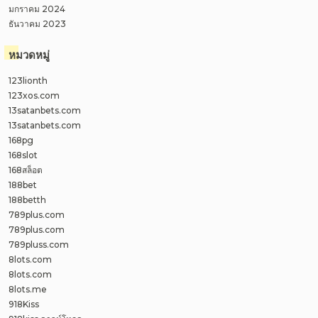
มกราคม 2024
ธันวาคม 2023
หมวดหมู่
123lionth
123xos.com
13satanbets.com
13satanbets.com
168pg
168slot
168สล็อต
188bet
188betth
789plus.com
789plus.com
789pluss.com
8lots.com
8lots.com
8lots.me
918Kiss