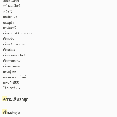
สล็อตแตกดี
หนังออนไลน์
หนังโป๊
เกมยิงปลา
เกมยูฟ่า
เครดิตฟรี
เว็บตรงไม่ผ่านเอเย่นต์
เว็บพนัน
เว็บพนันออนไลน์
เว็บสล็อต
เว็บหวยออนไลน์
เว็บหวยฮานอย
เว็บแทงบอล
เศรษฐี99
แทงหวยออนไลน์
แพนด้า555
โจ๊กเกอร์123
ความเห็นล่าสุด
เรื่องล่าสุด