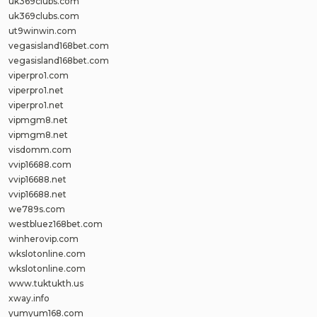
uk369clubs.com
uk369clubs.com
ut9winwin.com
vegasisland168bet.com
vegasisland168bet.com
viperpro1.com
viperpro1.net
viperpro1.net
vipmgm8.net
vipmgm8.net
visdomm.com
vvip16688.com
vvip16688.net
vvip16688.net
we789s.com
westbluez168bet.com
winherovip.com
wkslotonline.com
wkslotonline.com
www.tuktukth.us
xway.info
yumyum168.com