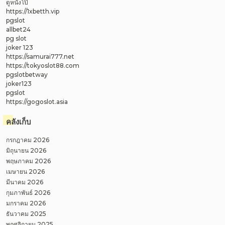
ดูหนังโป๊
https://1xbetth.vip
pgslot
allbet24
pg slot
joker 123
https://samurai777.net
https://tokyoslot88.com
pgslotbetway
joker123
pgslot
https://gogoslot.asia
คลังเก็บ
กรกฎาคม 2026
มิถุนายน 2026
พฤษภาคม 2026
เมษายน 2026
มีนาคม 2026
กุมภาพันธ์ 2026
มกราคม 2026
ธันวาคม 2025
พฤศจิกายน 2025