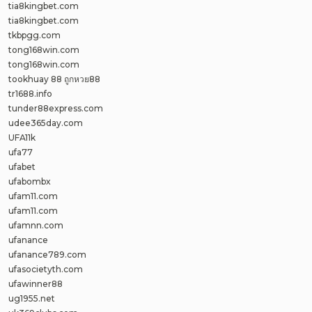
tia8kingbet.com
tia8kingbet.com
tkbpgg.com
tong168win.com
tong168win.com
tookhuay 88 ถูกหวย88
tr1688.info
tunder88express.com
udee365day.com
UFA11k
ufa77
ufabet
ufabombx
ufam11.com
ufam11.com
ufamnn.com
ufanance
ufanance789.com
ufasocietyth.com
ufawinner88
ug1955.net