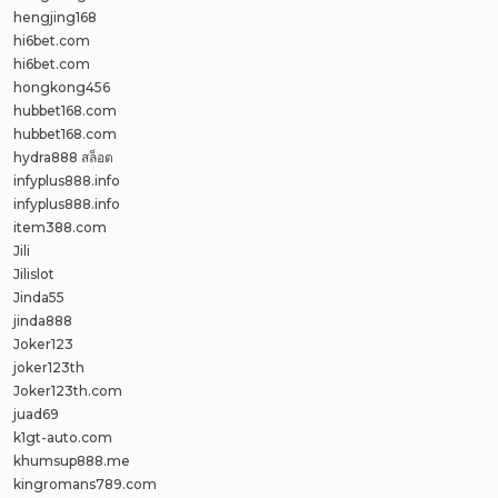
hengjing168
hi6bet.com
hi6bet.com
hongkong456
hubbet168.com
hubbet168.com
hydra888 สล็อต
infyplus888.info
infyplus888.info
item388.com
Jili
Jilislot
Jinda55
jinda888
Joker123
joker123th
Joker123th.com
juad69
k1gt-auto.com
khumsup888.me
kingromans789.com