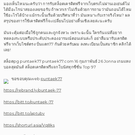
มองเห็นไหมนะครับว่า การรับสล็อตเครดิตฟรีจากเว็บตรงไม่ผ่านเอเย่นต์ไม่
ได้มีอะไรน่าสยองเลยขอรับ ถ้าพวกเราไม่เริ่มด้วยการถามว่ามันถอนได้ไหม
ใช้อะไรได้บ้าง แม้กระนั้นเริ่มด้วยปริศนาที่ว่า มันเหมาะกับเราจริงไหม? ผล
สรุปของการใช้เครดิตฟรีก็จะเปลี่ยนไปอย่างสิ้นเชิงเลยล่ะนะครับ
มันจะคุ้มต่อเมื่อใช้ถูกคนและถูกจังหวะ เพราะฉะนั้น ใครกันแน่ที่อยาก
ทดลองระบบหรือประคับประคองอารมณ์ตอนเล่นล่ะก็ อย่าลืมมารับเครดิต
ฟรีจากเว็บไซต์ตรง ปั่นแตก77 กันด้วยครับผม ลงทะเบียนเป็นสมาชิก คลิกได้
เลย!
สล็อตpg puntaek77 puntaek77.com 16 กุมภาพันธ์ 26 Jonna เกมแทง
บอลสุดมันส์ สล็อตเครดิตฟรีแจกโบนัสทุกซีซั่น Top 97
ขอขอบคุณweb
puntaek77
https://rebrand.ly/puntaek-77
https://bitt.to/puntaek-77
https://bitt.to/aptubv
https://shorturl.asia/Vq8ks