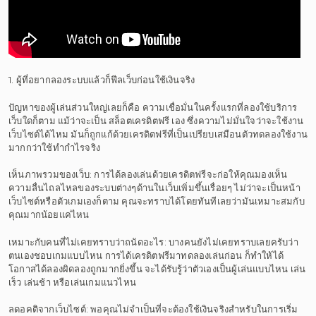
1. ผู้ที่อยากลองระบบแล้วก็ฟีลเว็บก่อนใช้เงินจริง
ปัญหาของผู้เล่นส่วนใหญ่เลยก็คือ ความเชื่อมั่นในครั้งแรกที่ลองใช้บริการ
เว็บใดก็ตาม แม้ว่าจะเป็น สล็อตเครดิตฟรี เอง ซึ่งความไม่มั่นใจว่าจะใช้งาน
เว็บไซต์ได้ไหม มันก็ถูกแก้ด้วยเครดิตฟรีที่เป็นเปรียบเสมือนตัวทดลองใช้งาน
มากกว่าใช้ทำกำไรจริง
เห็นภาพรวมของเว็บ: การได้ลองเล่นด้วยเครดิตฟรีจะก่อให้คุณมองเห็น
ความลื่นไถลไหลของระบบต่างๆด้านในเว็บเพิ่มขึ้นเรื่อยๆ ไม่ว่าจะเป็นหน้า
เว็บไซต์หรือตัวเกมเองก็ตาม คุณจะทราบได้โดยทันทีเลยว่ามันเหมาะสมกับ
คุณมากน้อยแค่ไหน
เหมาะกับคนที่ไม่เคยทราบว่าถนัดอะไร: บางคนยังไม่เคยทราบเลยครับว่า
ตนเองชอบเกมแบบไหน การได้เครดิตฟรีมาทดลองเล่นก่อน ก็ทำให้ได้
โอกาสได้ลองผิดลองถูกมากยิ่งขึ้น จะได้รับรู้ว่าตัวเองเป็นผู้เล่นแบบไหน เล่น
เร็ว เล่นช้า หรือเล่นเกมแนวไหน
ลดอคติจากเว็บไซต์: พอคุณไม่จำเป็นที่จะต้องใช้เงินจริงสำหรับในการเริ่ม