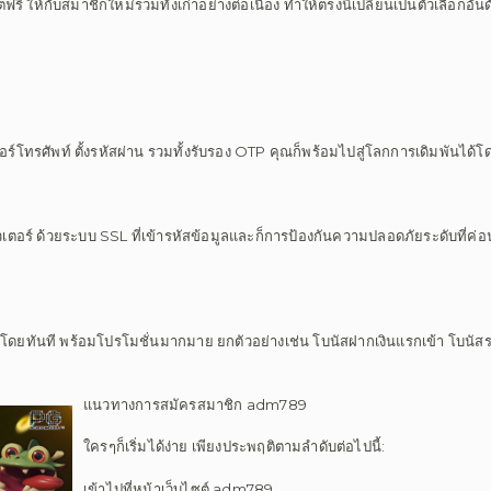
ี ให้กับสมาชิกใหม่รวมทั้งเก่าอย่างต่อเนื่อง ทำให้ตรงนี้เปลี่ยนเป็นตัวเลือกอั
อร์โทรศัพท์ ตั้งรหัสผ่าน รวมทั้งรับรอง OTP คุณก็พร้อมไปสู่โลกการเดิมพันได้โด
ตอร์ ด้วยระบบ SSL ที่เข้ารหัสข้อมูลและก็การป้องกันความปลอดภัยระดับที่ค่อนข้
โดยทันที พร้อมโปรโมชั่นมากมาย ยกตัวอย่างเช่น โบนัสฝากเงินแรกเข้า โบนัสร
แนวทางการสมัครสมาชิก adm789
ใครๆก็เริ่มได้ง่าย เพียงประพฤติตามลำดับต่อไปนี้:
เข้าไปที่หน้าเว็บไซต์ adm789