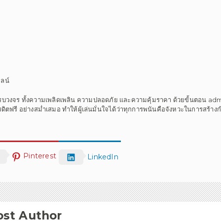
ลน์
่ครบวงจร ทั้งความเพลิดเพลิน ความปลอดภัย และความคุ้มราคา ด้วยขั้นตอน adm
ฟรี อย่างสม่ำเสมอ ทำให้ผู้เล่นมั่นใจได้ว่าทุกการพนันคือจังหวะในการสร้าง
Pinterest
LinkedIn
ost Author