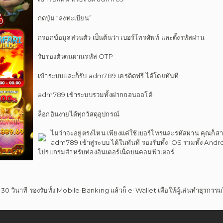
กดปุ่ม “ลงทะเบียน”
กรอกข้อมูลส่วนตัว เป็นต้นว่า เบอร์โทรศัพท์ และตั้งรหัสผ่าน
รับรองตัวตนผ่านรหัส OTP
เข้าระบบและก็รับ adm789 เครดิตฟรี ได้โดยทันที
adm789 เข้าระบบรวมทั้งฝากถอนออโต้
ล็อกอินง่ายได้ทุกวัสดุอุปกรณ์
ไม่ว่าจะอยู่ตรงไหน เพียงแค่ใช้เบอร์โทรและรหัสผ่าน คุณก็ส
adm789 เข้าสู่ระบบ ได้ในทันที รองรับทั้ง iOS รวมทั้ง Andr
โปรแกรมสำหรับท่องอินเตอร์เน็ตบนคอมพิวเตอร์.
วินาที รองรับทั้ง Mobile Banking แล้วก็ e-Wallet เพื่อให้ผู้เล่นทำธุรกรรมไ