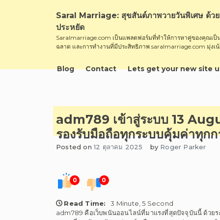
Skip
to
Saral Marriage: สุขสันต์ภาพวายวันพิเศษ ด้วย
content
ประหยัด
Saralmarriage.com เป็นแพลตฟอร์มที่ทำให้การหาคู่ของคุณเป็นเ
ฉลาด และการทำงานที่มีประสิทธิภาพ saralmarriage.com มุ่งเน้นท
Blog
Contact
Lets get your new site u
adm789 เข้าสู่ระบบ 13 Augus
รองรับมือถือทุกระบบคุ้มค่าทุก
Posted on
12 ตุลาคม 2025
by
Roger Parker
0
0
Read Time:
3 Minute, 5 Second
adm789 คือเว็บพนันออนไลน์ที่มาแรงที่สุดปัจจุบันนี้ ด้วย