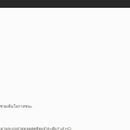
่ช่วยเพิ่มโอกาสชนะ.
สวย ผ่านระบบถ่ายทอดสดชัดแจ๋วระดับ Full HD.