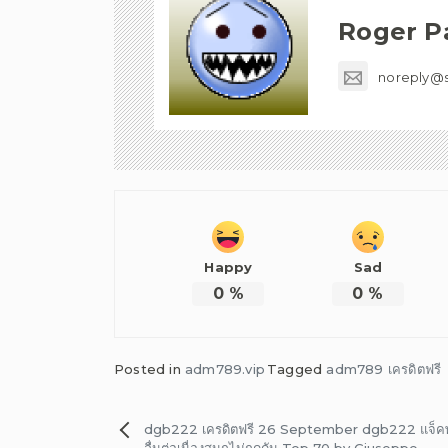
Roger P
noreply@s
Happy
Sad
0
%
0
%
Posted in
adm789.vip
Tagged
adm789 เครดิตฟรี
แนะแนว
dgb222 เครดิตฟรี 26 September dgb222 แจ็คพ