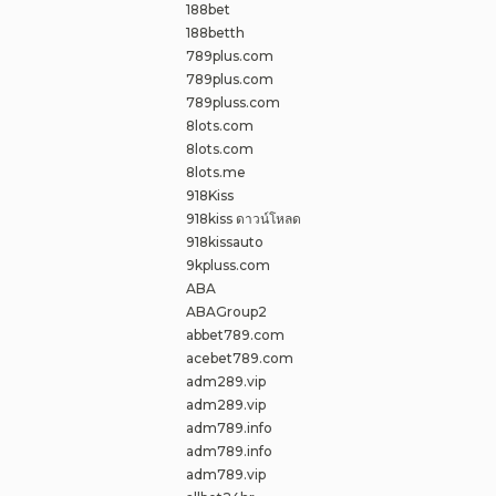
188bet
188betth
789plus.com
789plus.com
789pluss.com
8lots.com
8lots.com
8lots.me
918Kiss
918kiss ดาวน์โหลด
918kissauto
9kpluss.com
ABA
ABAGroup2
abbet789.com
acebet789.com
adm289.vip
adm289.vip
adm789.info
adm789.info
adm789.vip