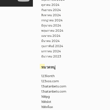
ตุลาคม 2024
กันยายน 2024
สิงหาคม 2024
กรกฎาคม 2024
มิถุนายน 2024
พฤษภาคม 2024
เมษายน 2024
มีนาคม 2024
กุมภาพันธ์ 2024
มกราคม 2024
ธันวาคม 2023
หมวดหมู่
123lionth
123xos.com
13satanbets.com
13satanbets.com
168pg
168slot
168สล็อต