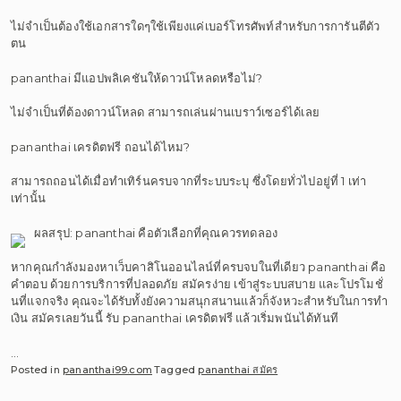
ไม่จำเป็นต้องใช้เอกสารใดๆใช้เพียงแค่เบอร์โทรศัพท์สำหรับการการันตีตัว
ตน
pananthai มีแอปพลิเคชันให้ดาวน์โหลดหรือไม่?
ไม่จำเป็นที่ต้องดาวน์โหลด สามารถเล่นผ่านเบราว์เซอร์ได้เลย
pananthai เครดิตฟรี ถอนได้ไหม?
สามารถถอนได้เมื่อทำเทิร์นครบจากที่ระบบระบุ ซึ่งโดยทั่วไปอยู่ที่ 1 เท่า
เท่านั้น
ผลสรุป: pananthai คือตัวเลือกที่คุณควรทดลอง
หากคุณกำลังมองหาเว็บคาสิโนออนไลน์ที่ครบจบในที่เดียว pananthai คือ
คำตอบ ด้วยการบริการที่ปลอดภัย สมัครง่าย เข้าสู่ระบบสบาย และโปรโมชั่
นที่แจกจริง คุณจะได้รับทั้งยังความสนุกสนานแล้วก็จังหวะสำหรับในการทำ
เงิน สมัครเลยวันนี้ รับ pananthai เครดิตฟรี แล้วเริ่มพนันได้ทันที
…
Posted in
pananthai99.com
Tagged
pananthai สมัคร