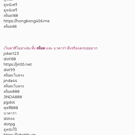
ดูหนังฟรี
ดูหนังฟรี
สล็อต168
https://hongkong456.me
สล็อต66
เว็บคาสิโนน่าเล่น ทั้ง
สล็อต
และ
บาคาร่า
ตึงจริงแตกบ่อยมาก
joker123
slot168
https://jin55.net
slot99
สล็อตเว็บตรง
jinda44
สล็อตเว็บตรง
สล็อต888
JINDA888
pgslot
พุซซี่888
บาคาร่า
slotxo
slotpg
ดูหนังโป๊
https://1xbetth.vip