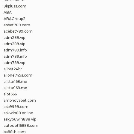
9kpluss.com
ABA
ABAGroup2
abbet789.com
acebet789.com
adm289.vip
adm289.vip
adm789.info
adm789.info
adm789.vip
allbet24hr
allone745s.com
allstar168.me
allstar168.me
alot666
ambnovabet.com
asb9999.com
askwin88.online
askyouwin888 vip
autoslot16888.com
ba88th.com