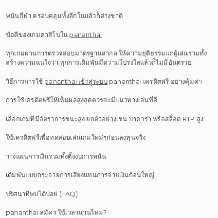
พนันกีฬา ครอบคลุมทั้งลีกในแล้วก็ต่างชาติ
ข้อดีของเกมคาสิโนใน
pananthai
ทุกเกมผ่านการตรวจสอบมาตรฐานสากล ให้ความยุติธรรมแก่ผู้เล่นรวมทั้ง
สร้างความแน่ใจว่า ทุกการเดิมพันมีความโปร่งใสแล้วก็ไม่มีอันตราย
วิธีการการใช้
pananthai เข้าสู่ระบบ
pananthai เครดิตฟรี อย่างคุ้มค่า
การใช้เครดิตฟรีให้เห็นผลสูงสุดควรจะมีแนวทางเล่นที่ดี:
เลือกเกมที่มีอัตราการชนะสูง ยกตัวอย่างเช่น บาคาร่า หรือสล็อต RTP สูง
ใช้เครดิตฟรีเพื่อทดสอบเล่นเกมใหม่ๆก่อนลงทุนจริง
วางแผนการเงินรวมทั้งตั้งงบการพนัน
เดิมพันแบบกระจายการเสี่ยงแทนการจ่ายเงินก้อนใหญ่
ปริศนาที่พบได้บ่อย (FAQ)
pananthai สมัคร ใช้เวลานานไหม?