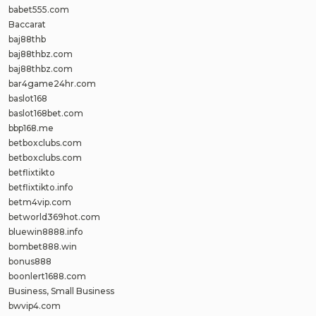
babet555.com
Baccarat
baj88thb
baj88thbz.com
baj88thbz.com
bar4game24hr.com
baslot168
baslot168bet.com
bbp168.me
betboxclubs.com
betboxclubs.com
betflixtikto
betflixtikto.info
betm4vip.com
betworld369hot.com
bluewin8888.info
bombet888.win
bonus888
boonlert1688.com
Business, Small Business
bwvip4.com