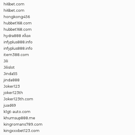
hi6bet.com
hi6bet.com
hongkong456
hubbet168.com
hubbet168.com
hydra888 สล็อต
infyplus888.info
infyplus888.info
item388.com
Jili
Jilislot
Jinda55
jinda888
Joker123
joker123th
Joker123th.com
juad69
k1gt-auto.com
khumsup888.me
kingromans789.com
kingxxxbet123.com