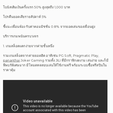
โบนัสเติมเงินครั้งแรก 50% สูงสุดถึง 1,000 บาท
โปรคืนยอดเสียรายสัปดาห์ 5%
ชี้แนะเพื่อนพ้อง รับค่าคอมมิชชั่น 0.8% จากยอดเล่นของเพื่อนฝูง
บริการเกมพนันครบวงจร
1. เกมสล็อตแตกง่ายจากค่ายชั้นหนึ่ง
รวมเกมสล็อตจากค่ายยอดฮิต อาทิเช่น PG Soft, Pragmatic Play,
pananthai
Joker Gaming รวมทั้ง JILI ที่มีกราฟิกงดงาม เล่นง่าย และก็มี
ฟีพบร์พิเศษมาก มีโหมดทดสอบเล่นให้ใช้งานฟรี พร้อมระบบซื้อฟรีสปินใน
ราคาคุ้ม