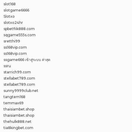
slot168
slotgame6666
Slotxo
slotxo24hr
spbetflik888.com
sqgame555s.com
sretthi99
ss168vip.com
ss168vip.com
ssgame666 เข้าสู่ระบบ ล่าสุด
ssru
starrich99.com
stellabet789.com
stellabet789.com
sunny9999club.net
tangtem168
temmax69
thaisiambet.shop
thaisiambet.shop
thehulk888.net
tia8kingbet.com