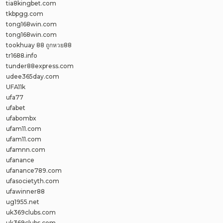
tia8kingbet.com
tkbpgg.com
tong168win.com
tong168win.com
tookhuay 88 ถูกหวย88
tr1688.info
tunder88express.com
udee365day.com
UFA11k
ufa77
ufabet
ufabombx
ufam11.com
ufam11.com
ufamnn.com
ufanance
ufanance789.com
ufasocietyth.com
ufawinner88
ug1955.net
uk369clubs.com
uk369clubs.com