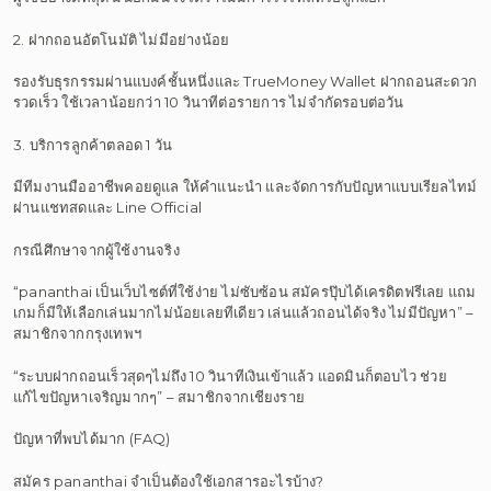
2. ฝากถอนอัตโนมัติ ไม่มีอย่างน้อย
รองรับธุรกรรมผ่านแบงค์ชั้นหนึ่งและ TrueMoney Wallet ฝากถอนสะดวก
รวดเร็ว ใช้เวลาน้อยกว่า 10 วินาทีต่อรายการ ไม่จำกัดรอบต่อวัน
3. บริการลูกค้าตลอด 1 วัน
มีทีมงานมืออาชีพคอยดูแล ให้คำแนะนำ และจัดการกับปัญหาแบบเรียลไทม์
ผ่านแชทสดและ Line Official
กรณีศึกษาจากผู้ใช้งานจริง
“pananthai เป็นเว็บไซต์ที่ใช้ง่าย ไม่ซับซ้อน สมัครปุ๊บได้เครดิตฟรีเลย แถม
เกมก็มีให้เลือกเล่นมากไม่น้อยเลยทีเดียว เล่นแล้วถอนได้จริง ไม่มีปัญหา” –
สมาชิกจากกรุงเทพฯ
“ระบบฝากถอนเร็วสุดๆไม่ถึง 10 วินาทีเงินเข้าแล้ว แอดมินก็ตอบไว ช่วย
แก้ไขปัญหาเจริญมากๆ” – สมาชิกจากเชียงราย
ปัญหาที่พบได้มาก (FAQ)
สมัคร pananthai จำเป็นต้องใช้เอกสารอะไรบ้าง?