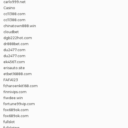
carlo999.net
Casino
cc11388.com
cc11388.com
chinatown888.win
cloudbet
dgb222hot.com
dr888bet.com
du2477.com
du2477.com
ek4567.com
erisauto.site
etbet16888.com
FAFA123
fcharoenkit168.com
finnivips.com
fiwdee.win
fortune99vip.com
fox689ok.com
fox689ok.com
fullslot
fullslotpg