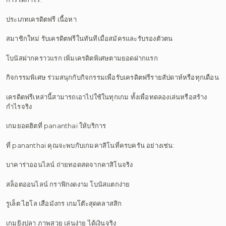
ประเภทเครดิตฟรี เนื้อหา
สมาชิกใหม่ รับเครดิตฟรีในทันทีเมื่อสมัครและรับรองตัวตน
โบนัสฝากคราวแรก เพิ่มเครดิตพิเศษตามยอดฝากแรก
กิจกรรมพิเศษ ร่วมสนุกกับกิจกรรมเพื่อรับเครดิตฟรีรายสัปดาห์หรือทุกเดือน
เครดิตฟรีเหล่านี้สามารถเอาไปใช้ในทุกเกม ทั้งเพื่อทดลองเล่นหรือสร้าง
กำไรจริง
เกมยอดฮิตที่ pananthai ให้บริการ
ที่ pananthai คุณจะพบกับเกมคาสิโนที่ครบครัน อย่างเช่น:
บาคาร่าออนไลน์ ถ่ายทอดสดจากคาสิโนจริง
สล็อตออนไลน์ กราฟิกงดงาม โบนัสแตกง่าย
รูเล็ต ไฮโล เสือมังกร เกมโต๊ะสุดคลาสสิก
เกมยิงปลา ภาพสวย เล่นง่าย ได้เงินจริง