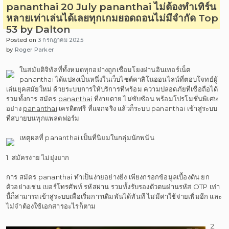
pananthai 20 July pananthai ไม่ต้องทำเทิร์น
หลายเท่าเล่นได้เลยทุกเกมยอดถอนไม่มีจำกัด Top
53 by Dalton
Posted on
3 กรกฎาคม 2025
by
Roger Parker
ในสมัยดิจิทัลที่ทั้งหมดทุกอย่างถูกเชื่อมโยงผ่านอินเทอร์เน็ต
pananthai ได้แปลงเป็นหนึ่งในเว็บไซต์คาสิโนออนไลน์ที่ตอบโจทย์ผู้
เล่นยุคสมัยใหม่ ด้วยระบบการให้บริการที่พร้อม ความปลอดภัยที่เชื่อถือได้
รวมทั้งการ สมัคร
pananthai
ที่ง่ายดาย ไม่ซับซ้อน พร้อมโปรโมชั่นพิเศษ
อย่าง
pananthai
เครดิตฟรี ที่แจกจริง แล้วก็ระบบ pananthai เข้าสู่ระบบ
ที่สบายบนทุกแพลตฟอร์ม
เหตุผลที่ pananthai เป็นที่นิยมในกลุ่มนักพนัน
1. สมัครง่าย ไม่ยุ่งยาก
การ สมัคร pananthai ทำเป็นง่ายอย่างยิ่ง เพียงกรอกข้อมูลเบื้องต้น ยก
ตัวอย่างเช่น เบอร์โทรศัพท์ รหัสผ่าน รวมทั้งรับรองตัวตนผ่านรหัส OTP เท่า
นี้ก็สามารถเข้าสู่ระบบเพื่อเริ่มการเดิมพันได้ทันที ไม่มีค่าใช้จ่ายเพิ่มอีก และ
ไม่จำต้องใช้เอกสารอะไรก็ตาม
2.