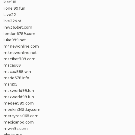
kiss918
lionel99.fun
Live22
live22slot
lnw365bet.com
london6789.com
luke999.net
m4newonline.com
m4newonline.net
mac1bet789.com
macau69
macau888.win
mario678.info
mars95
maxworld99.fun
maxworld99.fun
medee989.com
meekin365day.com
mercyrosa168.com
mexicanoo.com
mwin9s.com
nbwin.me