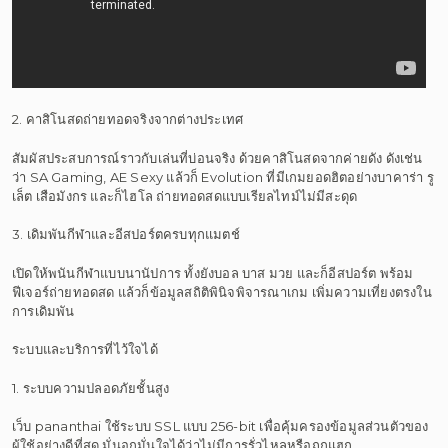
2. คาสิโนสดถ่ายทอดจริงจากต่างประเทศ
สัมผัสประสบการณ์ราวกับเล่นที่บ่อนจริง ด้วยคาสิโนสดจากค่ายดัง ดังเช่น
ว่า SA Gaming, AE Sexy แล้วก็ Evolution ที่มีเกมยอดฮิตอย่างบาคาร่า รู
เล็ต เสือมังกร และก็ไฮโล ถ่ายทอดสดแบบเรียลไทม์ไม่มีสะดุด
3. เดิมพันกีฬาและอีสปอร์ตครบทุกแมตช์
เปิดให้พนันกีฬาแบบนานัปการ ทั้งยังบอล บาส มวย และก็อีสปอร์ต พร้อม
ฟีเจอร์ถ่ายทอดสด แล้วก็ข้อมูลสถิติพินิจพิจารณาเกม เพิ่มความเที่ยงตรงใน
การเดิมพัน
ระบบและบริการที่ไว้ใจได้
1. ระบบความปลอดภัยชั้นสูง
เว็บ pananthai ใช้ระบบ SSL แบบ 256-bit เพื่อคุ้มครองข้อมูลส่วนตัวของ
ผู้ใช้อย่างดีที่สุด มั่นอกมั่นใจได้ว่าไม่มีการรั่วไหลหรือถูกแฮก