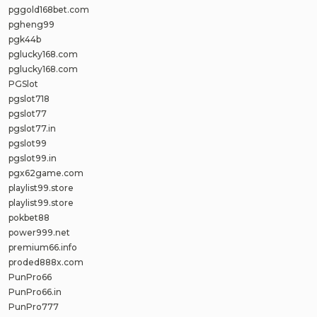
pggold168bet.com
pgheng99
pgk44b
pglucky168.com
pglucky168.com
PGSlot
pgslot718
pgslot77
pgslot77.in
pgslot99
pgslot99.in
pgx62game.com
playlist99.store
playlist99.store
pokbet88
power999.net
premium66.info
proded888x.com
PunPro66
PunPro66.in
PunPro777