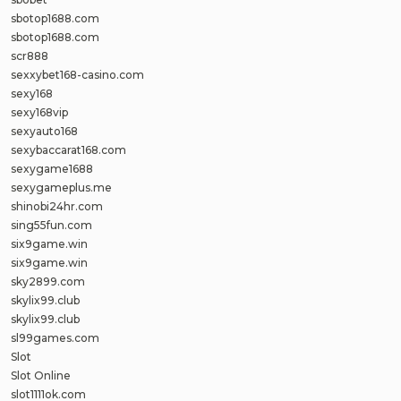
sbotop1688.com
sbotop1688.com
scr888
sexxybet168-casino.com
sexy168
sexy168vip
sexyauto168
sexybaccarat168.com
sexygame1688
sexygameplus.me
shinobi24hr.com
sing55fun.com
six9game.win
six9game.win
sky2899.com
skylix99.club
skylix99.club
sl99games.com
Slot
Slot Online
slot1111ok.com