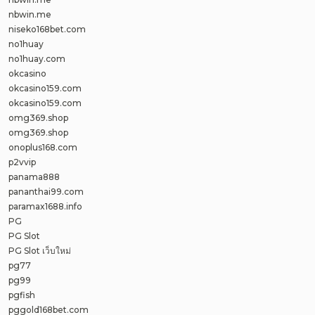
nbwin.me
niseko168bet.com
no1huay
no1huay.com
okcasino
okcasino159.com
okcasino159.com
omg369.shop
omg369.shop
onoplus168.com
p2vvip
panama888
pananthai99.com
paramax1688.info
PG
PG Slot
PG Slot เว็บใหม่
pg77
pg99
pgfish
pggold168bet.com