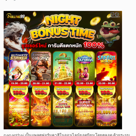
pananthai เป็นแพลตฟอร์มคาสิโนออนไลน์ยอดนิยมโดยตลอด ด้วยระบบ