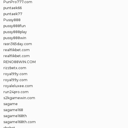
PunPro777.com
puntaek66
puntaek77
Pussy888
pussy888fun
pussy888play
pussy888win
rasri365day.com
realflikbet.com
realflikbet.com
RENO88WIN.COM
rizzbetx.com
royal99y.com
royal99y.com
royaleluxee.com
run24pro.com
s2kgamewin.com
sagame
sagame168
sagame168th
sagame168th.com
sbobet