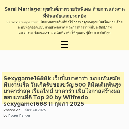
Skip
to
Saral Marriage: สุขสันต์ภาพวายวันพิเศษ ด้วยการแต่งงาน
content
ที่ทันสมัยและประหยัด
Saralmarriage.com เป็นแพลตฟอร์มที่ทำให้การหาคู่ของคุณเป็นเรื่องง่าย ด้วย
ระบบที่ถูกออกแบบมาอย่างฉลาด และการทำงานที่มีประสิทธิภาพ
saralmarriage.com มุ่งเน้นที่จะทำให้คุณพบคู่ที่เหมาะสมที่สุด
Sexygame1688k เว็บปั่นบาคาร่า ระบบทันสมัย
ทีมงานเริ่ด วันเกิดรับของขวัญ 500 ลิมิตเดิมพันสูง
บาคาร่าสด เรียลไทม์ บาคาร่า เพิ่มโอกาสสร้างผล
ตอบแทนที่ดี Top 20 by Wilfredo
sexygame1688 11 กุมภา 2025
Posted on
11 ธันวาคม 2025
by
Roger Parker