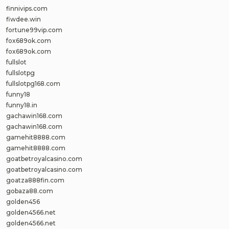
finnivips.com
fiwdee.win
fortune99vip.com
fox689ok.com
fox689ok.com
fullslot
fullslotpg
fullslotpg168.com
funny18
funny18.in
gachawin168.com
gachawin168.com
gamehit8888.com
gamehit8888.com
goatbetroyalcasino.com
goatbetroyalcasino.com
goatza888fin.com
gobaza88.com
golden456
golden4566.net
golden4566.net