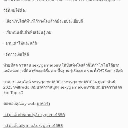
วิธีที่ผมใช้คือ:
• เลือกเว็บไซต์ที่น่าไว้วางใจแล้วก็มีระบบระเบียบดี
• เริ่มพนันขั้นต่ำเพื่อเรียนรู้เกม
• อ่านเค้าไพ่และสถิติ
• จัดการเงินให้ดี
ท้ายที่สุด การเล่น sexygame1688 ให้บันเทิงใจแล้วก็ได้กำไร ไม่ได้ยาก
เหมือนอย่างที่คิด เพียงแค่เริ่มจากพื้นฐาน รู้เรื่องเกม รวมทั้งใช้วิธีอย่างมีสติ
บาคาร่าออนไลน์ sexygame1688k sexygame1688 14 กุมภาพันธ์
2025 Wilfredo เกมบาคาร่าสนุกๆ sexygame1688รวมเกมบาคาร่าแตก
ง่าย Top 43
ขอขอบคุณby web
บาคาร่า
https://rebrand.ly/sexygame1688
https://cutly.info/sexygame1688