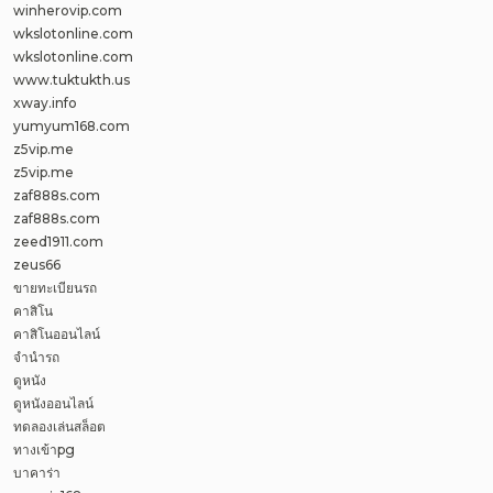
winherovip.com
wkslotonline.com
wkslotonline.com
www.tuktukth.us
xway.info
yumyum168.com
z5vip.me
z5vip.me
zaf888s.com
zaf888s.com
zeed1911.com
zeus66
ขายทะเบียนรถ
คาสิโน
คาสิโนออนไลน์
จำนำรถ
ดูหนัง
ดูหนังออนไลน์
ทดลองเล่นสล็อต
ทางเข้าpg
บาคาร่า