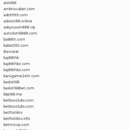
alot666
ambnovabet.com
asb9999.com
askwin88.online
askyouwin888 vip
autoslot16888.com
ba88th.com
babet555.com
Baccarat
baj88thb
baj88thbz.com
baj88thbz.com
bar4game24hr.com
baslot168
baslot168bet.com
bbp168.me
betboxclubs.com
betboxclubs.com
betflixtikto
betflixtikto.info
betm4vip.com