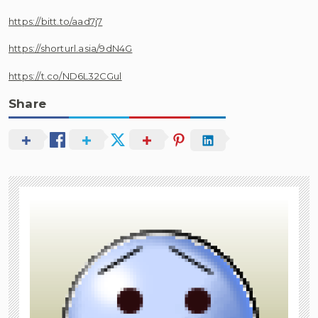
https://bitt.to/aad7j7
https://shorturl.asia/9dN4G
https://t.co/ND6L32CGul
Share