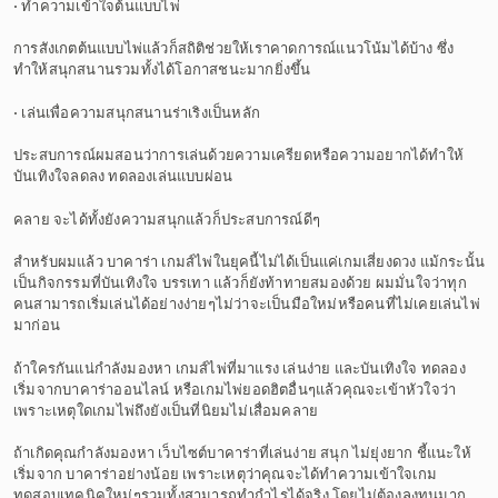
• ทำความเข้าใจต้นแบบไพ่
การสังเกตต้นแบบไพ่แล้วก็สถิติช่วยให้เราคาดการณ์แนวโน้มได้บ้าง ซึ่ง
ทำให้สนุกสนานรวมทั้งได้โอกาสชนะมากยิ่งขึ้น
• เล่นเพื่อความสนุกสนานร่าเริงเป็นหลัก
ประสบการณ์ผมสอนว่าการเล่นด้วยความเครียดหรือความอยากได้ทำให้
บันเทิงใจลดลง ทดลองเล่นแบบผ่อน
คลาย จะได้ทั้งยังความสนุกแล้วก็ประสบการณ์ดีๆ
สำหรับผมแล้ว บาคาร่า เกมส์ไพ่ในยุคนี้ไม่ได้เป็นแค่เกมเสี่ยงดวง แม้กระนั้น
เป็นกิจกรรมที่บันเทิงใจ บรรเทา แล้วก็ยังท้าทายสมองด้วย ผมมั่นใจว่าทุก
คนสามารถเริ่มเล่นได้อย่างง่ายๆไม่ว่าจะเป็นมือใหม่หรือคนที่ไม่เคยเล่นไพ่
มาก่อน
ถ้าใครกันแน่กำลังมองหา เกมส์ไพ่ที่มาแรง เล่นง่าย และบันเทิงใจ ทดลอง
เริ่มจากบาคาร่าออนไลน์ หรือเกมไพ่ยอดฮิตอื่นๆแล้วคุณจะเข้าหัวใจว่า
เพราะเหตุใดเกมไพ่ถึงยังเป็นที่นิยมไม่เสื่อมคลาย
ถ้าเกิดคุณกำลังมองหา เว็บไซต์บาคาร่าที่เล่นง่าย สนุก ไม่ยุ่งยาก ชี้แนะให้
เริ่มจาก บาคาร่าอย่างน้อย เพราะเหตุว่าคุณจะได้ทำความเข้าใจเกม
ทดสอบเทคนิคใหม่ๆรวมทั้งสามารถทำกำไรได้จริง โดยไม่ต้องลงทุนมาก