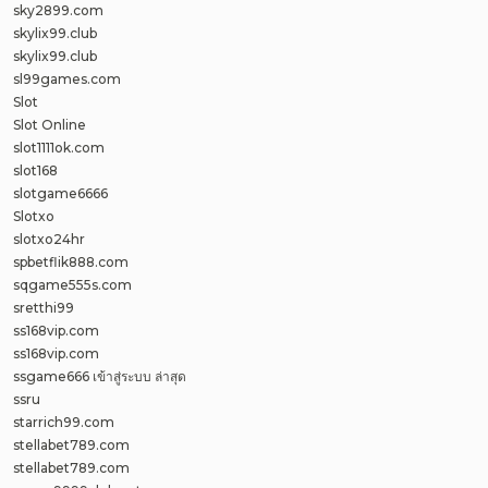
sky2899.com
skylix99.club
skylix99.club
sl99games.com
Slot
Slot Online
slot1111ok.com
slot168
slotgame6666
Slotxo
slotxo24hr
spbetflik888.com
sqgame555s.com
sretthi99
ss168vip.com
ss168vip.com
ssgame666 เข้าสู่ระบบ ล่าสุด
ssru
starrich99.com
stellabet789.com
stellabet789.com