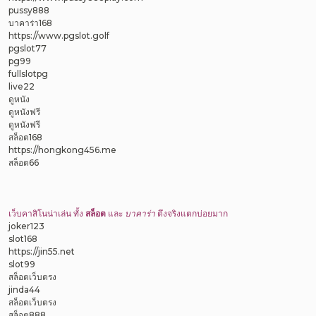
pussy888
บาคาร่า168
https://www.pgslot.golf
pgslot77
pg99
fullslotpg
live22
ดูหนัง
ดูหนังฟรี
ดูหนังฟรี
สล็อต168
https://hongkong456.me
สล็อต66
เว็บคาสิโนน่าเล่น ทั้ง
สล็อต
และ
บาคาร่า
ตึงจริงแตกบ่อยมาก
joker123
slot168
https://jin55.net
slot99
สล็อตเว็บตรง
jinda44
สล็อตเว็บตรง
สล็อต888