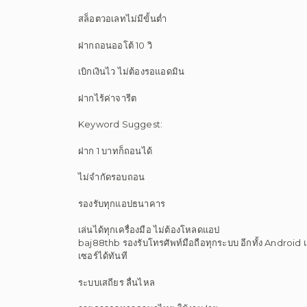
สล็อตวอเลทไม่มีขั้นต่ำ
ฝากถอนออโต้ 10 วิ
เบิกเงินไว ไม่ต้องรอแอดมิน
ฝากไร้ค่าจารีต
Keyword Suggest:
ฝาก 1 บาทก็ถอนได้
ไม่จำกัดรอบถอน
รองรับทุกแอปธนาคาร
เล่นได้ทุกเครื่องมือ ไม่ต้องโหลดแอป
baj88thb รองรับโทรศัพท์มือถือทุกระบบ อีกทั้ง Android
เซอร์ได้ทันที
ระบบเสถียร ลื่นไหล