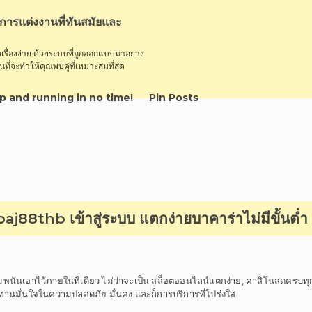
การแต่งงานที่ทันสมัยและ
รื่องง่าย ด้วยระบบที่ถูกออกแบบมาอย่าง
ี่จะทำให้คุณพบคู่ที่เหมาะสมที่สุด
p and running in no time!
Pin Posts
aj88thb เข้าสู่ระบบ แตกง่ายบาคาร่าไม่มีขั้นต่
กมพนันเอาไว้ภายในที่เดียว ไม่ว่าจะเป็น สล็อตออนไลน์แตกง่าย, คาสิโนสดครบทุ
้ท่านมั่นใจในความปลอดภัย มั่นคง และก็การบริการที่โปร่งใส