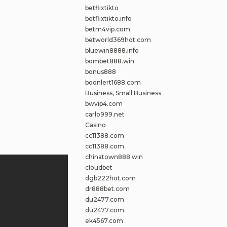
betflixtikto
betflixtikto.info
betm4vip.com
betworld369hot.com
bluewin8888.info
bombet888.win
bonus888
boonlert1688.com
Business, Small Business
bwvip4.com
carlo999.net
Casino
cc11388.com
cc11388.com
chinatown888.win
cloudbet
dgb222hot.com
dr888bet.com
du2477.com
du2477.com
ek4567.com