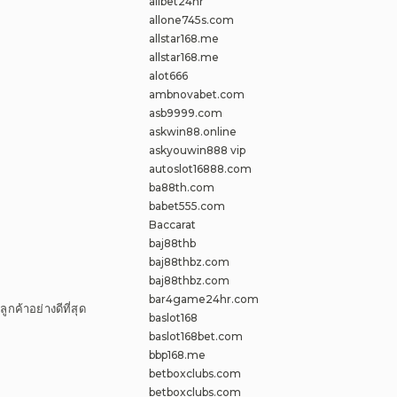
allbet24hr
allone745s.com
allstar168.me
allstar168.me
alot666
ambnovabet.com
asb9999.com
askwin88.online
askyouwin888 vip
autoslot16888.com
ba88th.com
babet555.com
Baccarat
baj88thb
baj88thbz.com
baj88thbz.com
bar4game24hr.com
ค้าอย่างดีที่สุด
baslot168
baslot168bet.com
bbp168.me
betboxclubs.com
betboxclubs.com