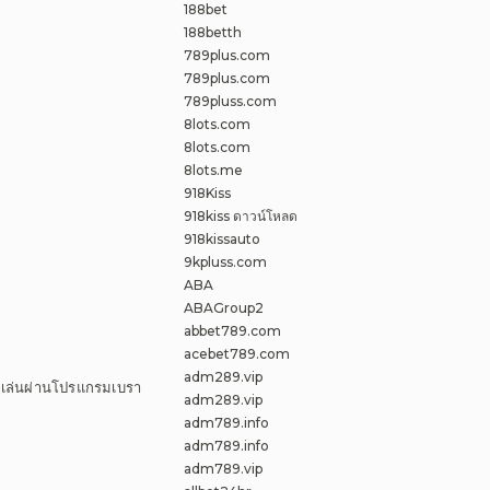
188bet
188betth
789plus.com
789plus.com
789pluss.com
8lots.com
8lots.com
8lots.me
918Kiss
918kiss ดาวน์โหลด
918kissauto
9kpluss.com
ABA
ABAGroup2
abbet789.com
acebet789.com
adm289.vip
น เล่นผ่านโปรแกรมเบรา
adm289.vip
adm789.info
adm789.info
adm789.vip