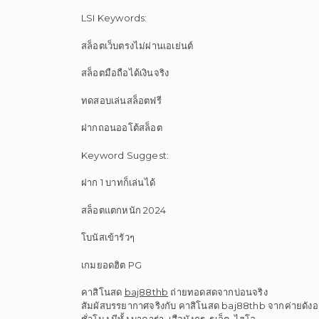
LSI Keywords:
สล็อตเว็บตรงไม่ผ่านเอเย่นต์
สล็อตมือถือได้เงินจริง
ทดสอบเล่นสล็อตฟรี
ฝากถอนออโต้สล็อต
Keyword Suggest:
ฝาก 1 บาทก็เล่นได้
สล็อตแตกหนัก 2024
โบนัสเข้ารัวๆ
เกมยอดฮิต PG
คาสิโนสด
baj88thb
ถ่ายทอดสดจากบ่อนจริง
สัมผัสบรรยากาศจริงกับ คาสิโนสด baj88thb จากค่ายดั