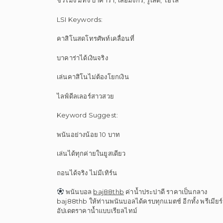
ชั่วโมง มีทั้ง บาคาร่า, เสือมังกร, รูเล็ต, ไฮโล
LSI Keywords:
คาสิโนสดโทรศัพท์เคลื่อนที่
บาคาร่าได้เงินจริง
เล่นคาสิโนไม่ต้องโยกเงิน
ไลฟ์ดีลเลอร์สาวสวย
Keyword Suggest:
พนันอย่างน้อย 10 บาท
เล่นได้ทุกค่ายในยูสเดียว
ถอนได้จริง ไม่มีเทิร์น
พนันบอล
baj88thb
ค่าน้ำประปาดี ราคาเป็นกลาง
baj88thb ให้ท่านพนันบอลได้ครบทุกแมตช์ อีกทั้ง พรีเมียร์
อัปเดตราคาน้ำแบบเรียลไทม์