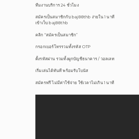
ทีมงานบริการ 24 ชั่วโมง
สมัครเป็นสมาชิกกับ baj88thb ง่ายใน 1 นาที
เข้าเว็บ baj88thb
คลิก “สมัครเป็นสมาชิก”
กรอกเบอร์โทรรวมทั้งรหัส OTP
ตั้งรหัสผ่าน รวมทั้งผูกบัญชีธนาคาร / วอลเลท
เริ่มเล่นได้ทันที พร้อมรับโบนัส
สมัครฟรี ไม่มีค่าใช้จ่าย ใช้เวลาไม่เกิน 1 นาที