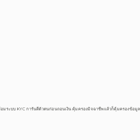
ระบบ KYC การันตีตัวตนก่อนถอนเงิน คุ้มครองมิจฉาชีพแล้วก็คุ้มครองข้อมูลลูก