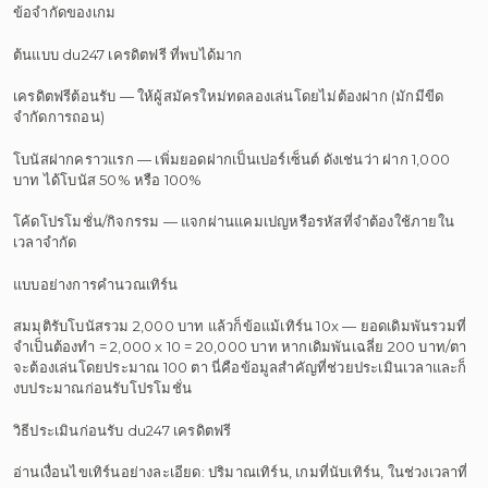
ข้อจำกัดของเกม
ต้นแบบ du247 เครดิตฟรี ที่พบได้มาก
เครดิตฟรีต้อนรับ — ให้ผู้สมัครใหม่ทดลองเล่นโดยไม่ต้องฝาก (มักมีขีด
จำกัดการถอน)
โบนัสฝากคราวแรก — เพิ่มยอดฝากเป็นเปอร์เซ็นต์ ดังเช่นว่า ฝาก 1,000
บาท ได้โบนัส 50% หรือ 100%
โค้ดโปรโมชั่น/กิจกรรม — แจกผ่านแคมเปญหรือรหัสที่จำต้องใช้ภายใน
เวลาจำกัด
แบบอย่างการคำนวณเทิร์น
สมมุติรับโบนัสรวม 2,000 บาท แล้วก็ข้อแม้เทิร์น 10x — ยอดเดิมพันรวมที่
จำเป็นต้องทำ = 2,000 x 10 = 20,000 บาท หากเดิมพันเฉลี่ย 200 บาท/ตา
จะต้องเล่นโดยประมาณ 100 ตา นี่คือข้อมูลสำคัญที่ช่วยประเมินเวลาและก็
งบประมาณก่อนรับโปรโมชั่น
วิธีประเมินก่อนรับ du247 เครดิตฟรี
อ่านเงื่อนไขเทิร์นอย่างละเอียด: ปริมาณเทิร์น, เกมที่นับเทิร์น, ในช่วงเวลาที่