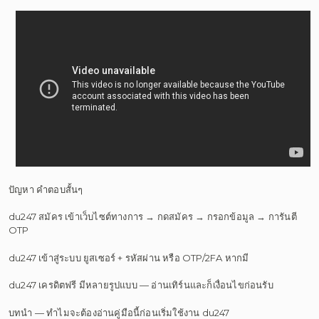
ปัญหา คำตอบสั้นๆ
du247 สมัคร เข้าเว็บไซต์ทางการ → กดสมัคร → กรอกข้อมูล → การันตี
OTP
du247 เข้าสู่ระบบ ยูสเซอร์ + รหัสผ่าน หรือ OTP/2FA หากมี
du247 เครดิตฟรี มีหลายรูปแบบ — อ่านเทิร์นและก็เงื่อนไขก่อนรับ
บทนำ — ทำไมจะต้องอ่านคู่มือนี้ก่อนเริ่มใช้งาน du247