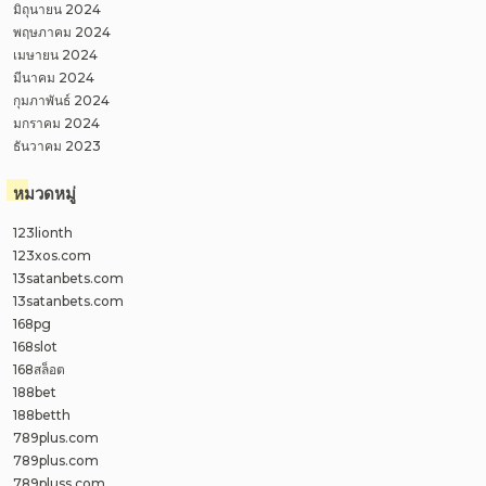
มิถุนายน 2024
พฤษภาคม 2024
เมษายน 2024
มีนาคม 2024
กุมภาพันธ์ 2024
มกราคม 2024
ธันวาคม 2023
หมวดหมู่
123lionth
123xos.com
13satanbets.com
13satanbets.com
168pg
168slot
168สล็อต
188bet
188betth
789plus.com
789plus.com
789pluss.com