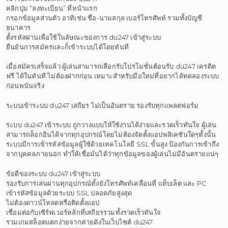
คลิกปุ่ม “ลงทะเบียน” ที่หน้าแรก
กรอกข้อมูลส่วนตัว อาทิเช่น ชื่อ-นามสกุล เบอร์โทรศัพท์ รวมทั้งบัญชี
ธนาคาร
ตั้งรหัสผ่านเพื่อใช้ในลัษณะของการ du247 เข้าสู่ระบบ
ยืนยันการสมัครและก็เข้าระบบได้โดยทันที
เมื่อสมัครเสร็จแล้ว ผู้เล่นสามารถเลือกรับโปรโมชั่นต้อนรับ du247 เครดิต
ฟรี ได้ในทันที ไม่ต้องฝากก่อน เหมาะสำหรับมือใหม่ที่อยากได้ทดลองระบบ
ก่อนพนันจริง
ระบบเข้าระบบ du247 เสถียร ไม่เป็นอันตราย รองรับทุกแพลตฟอร์ม
ระบบ du247 เข้าระบบ ถูกวางแบบให้ใช้งานได้ง่ายและรวดเร็วทันใจ ผู้เล่น
สามารถล็อกอินได้จากทุกอุปกรณ์โดยไม่ต้องจัดตั้งแอปพลิเคชันใดๆทั้งนั้น
ระบบมีการเข้ารหัสข้อมูลผู้ใช้ด้วยเทคโนโลยี SSL ขั้นสูง ป้องกันการเข้าถึง
จากบุคคลภายนอก ทำให้เชื่อมั่นได้ว่าทุกข้อมูลของผู้เล่นไม่มีอันตรายแน่ๆ
ข้อดีของระบบ du247 เข้าสู่ระบบ
รองรับการเล่นผ่านทุกอุปกรณ์ทั้งยังโทรศัพท์เคลื่อนที่ แท็บเล็ต และ PC
เข้ารหัสข้อมูลด้วยระบบ SSL ปลอดภัยสูงสุด
ไม่ต้องดาวน์โหลดหรือติดตั้งแอป
เชื่อมต่อกับเซิร์ฟเวอร์หลักที่เสถียรรวมทั้งรวดเร็วทันใจ
รวมเกมสล็อตแตกง่ายจากค่ายดังในเว็บไซต์ du247