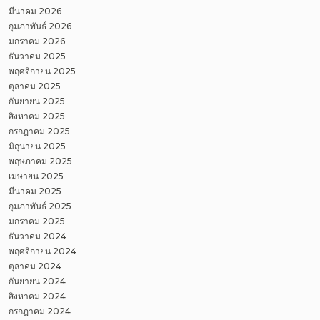
มีนาคม 2026
กุมภาพันธ์ 2026
มกราคม 2026
ธันวาคม 2025
พฤศจิกายน 2025
ตุลาคม 2025
กันยายน 2025
สิงหาคม 2025
กรกฎาคม 2025
มิถุนายน 2025
พฤษภาคม 2025
เมษายน 2025
มีนาคม 2025
กุมภาพันธ์ 2025
มกราคม 2025
ธันวาคม 2024
พฤศจิกายน 2024
ตุลาคม 2024
กันยายน 2024
สิงหาคม 2024
กรกฎาคม 2024