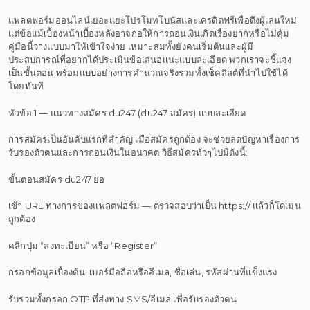
แพลตฟอร์มออนไลน์เยอะแยะโปรโมทโบนัสและเครดิตฟรีเพื่อดึงผู้เล่นใหม่
แต่ข้อแม้เบื้องหน้าเบื้องหลังอาจก่อให้การถอนเงินเกิดเรื่องยากหรือไม่คุ้ม
คู่มือนี้วางแบบมาให้เข้าใจง่าย เหมาะสมทั้งยังคนเริ่มต้นและผู้มี
ประสบการณ์ที่อยากได้ประเมินข้อเสนอแนะแบบละเอียด พวกเราจะชี้แจง
เป็นขั้นตอน พร้อมแบบอย่างการคำนวณจริงรวมทั้งเช็คลิสต์ที่นำไปใช้ได้
โดยทันที
หัวข้อ 1 — แนวทางสมัคร du247 (du247 สมัคร) แบบละเอียด
การสมัครเป็นอันดับแรกที่สำคัญ เมื่อสมัครถูกต้อง จะช่วยลดปัญหาเรื่องการ
รับรองตัวตนและการถอนเงินในอนาคต วิธีสมัครทั่วๆไปมีดังนี้:
ขั้นตอนสมัคร du247 ย่อ
เข้า URL ทางการของแพลตฟอร์ม — ตรวจสอบว่าเป็น https:// แล้วก็โดเมน
ถูกต้อง
คลิกปุ่ม “ลงทะเบียน” หรือ “Register”
กรอกข้อมูลเบื้องต้น: เบอร์มือถือหรืออีเมล, ชื่อเล่น, รหัสผ่านที่แข็งแรง
รับรวมทั้งกรอก OTP ที่ส่งทาง SMS/อีเมล เพื่อรับรองตัวตน