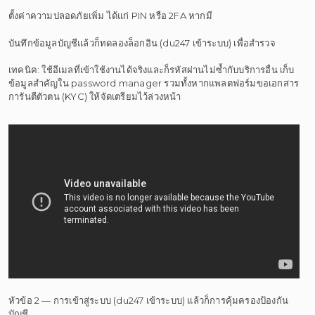
ตั้งค่าความปลอดภัยเพิ่ม ได้แก่ PIN หรือ 2FA หากมี
บันทึกข้อมูลบัญชีแล้วก็ทดลองล็อกอิน (du247 เข้าระบบ) เพื่อสำรวจ
เทคนิค: ใช้อีเมลที่เข้าใช้งานได้จริงและก็รหัสผ่านไม่ซ้ำกับบริการอื่น เก็บ
ข้อมูลสำคัญใน password manager รวมทั้งหากแพลตฟอร์มขอเอกสาร
การันตีตัวตน (KYC) ให้จัดเตรียมไว้ล่วงหน้า
หัวข้อ 2 — การเข้าสู่ระบบ (du247 เข้าระบบ) แล้วก็การคุ้มครองป้องกัน
บัญชี