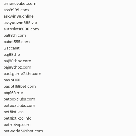
ambnovabet.com
asb9999.com
askwin88.online
askyouwin888 vip
autoslot16888.com
ba88th.com
babet555.com
Baccarat
baj88thb
baj88thbz.com
baj88thbz.com
bar4game24hr.com
baslot168
baslot168bet.com
bbp168.me
betboxclubs.com
betboxclubs.com
betflixtikto
betflixtikto.info
betm4vip.com
betworld369hot.com