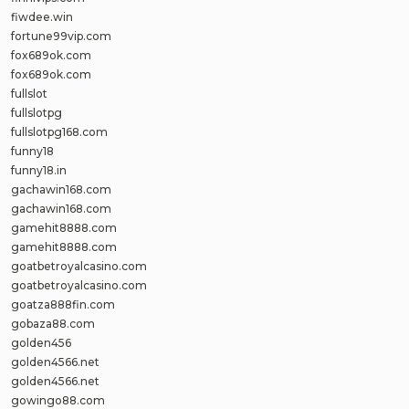
fiwdee.win
fortune99vip.com
fox689ok.com
fox689ok.com
fullslot
fullslotpg
fullslotpg168.com
funny18
funny18.in
gachawin168.com
gachawin168.com
gamehit8888.com
gamehit8888.com
goatbetroyalcasino.com
goatbetroyalcasino.com
goatza888fin.com
gobaza88.com
golden456
golden4566.net
golden4566.net
gowingo88.com