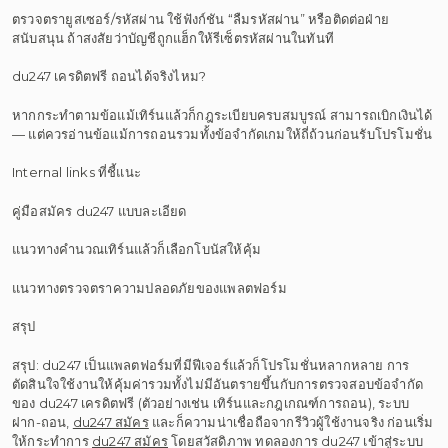
ตรวจตรายูสเซอร์/รหัสผ่าน ใช้ฟังก์ชัน “ลืมรหัสผ่าน” หรือติดต่อฝ่าย
สนับสนุน ถ้าสงสัยว่าบัญชีถูกแฮ็กให้รีเซ็ตรหัสผ่านในทันที
du247 เครดิตฟรี ถอนได้จริงไหม?
หากกระทำตามข้อแม้เทิร์นแล้วก็กฎระเบียบครบสมบูรณ์ สามารถเบิกเงินได้
— แต่ควรอ่านข้อแม้การถอนรวมทั้งข้อจำกัดเกมให้ถี่ถ้วนก่อนรับโปรโมชั่น
Internal links ที่ชี้แนะ
คู่มือสมัคร du247 แบบละเอียด
แนวทางคำนวณเทิร์นแล้วก็เลือกโบนัสให้คุ้ม
แนวทางตรวจตราความปลอดภัยของแพลตฟอร์ม
สรุป
สรุป: du247 เป็นแพลตฟอร์มที่มีฟีเจอร์แล้วก็โปรโมชั่นหลากหลาย การ
ตัดสินใจใช้งานให้คุ้มค่ารวมทั้งไม่มีอันตรายขึ้นกับการตรวจสอบข้อจำกัด
ของ du247 เครดิตฟรี (ตัวอย่างเช่น เทิร์นและกฎเกณฑ์การถอน), ระบบ
ฝาก-ถอน,
du247 สมัคร
และก็ความน่าเชื่อถือจากรีวิวผู้ใช้งานจริง ก่อนเริ่ม
ให้กระทำการ
du247 สมัคร
โดยสวัสดิภาพ ทดลองการ du247 เข้าสู่ระบบ