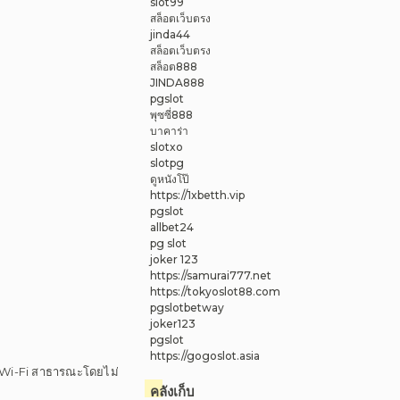
slot99
สล็อตเว็บตรง
jinda44
สล็อตเว็บตรง
สล็อต888
JINDA888
pgslot
พุซซี่888
บาคาร่า
slotxo
slotpg
ดูหนังโป๊
https://1xbetth.vip
pgslot
allbet24
pg slot
joker 123
https://samurai777.net
https://tokyoslot88.com
pgslotbetway
joker123
pgslot
https://gogoslot.asia
จาก Wi-Fi สาธารณะโดยไม่
คลังเก็บ