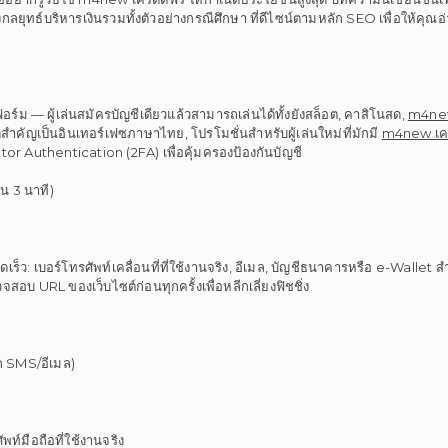
งกลยุทธ์บริหารเงินรวมทั้งตัวอย่างกรณีศึกษา ที่ดีไซน์ตามหลัก SEO เพื่อให้คุณ
ร์ม — ผู้เล่นสมัครบัญชีเดียวแล้วสามารถเล่นได้ทั้งยังสล็อต, คาสิโนสด,
m4new
ีสำคัญเป็นอินเทอร์เฟซภาษาไทย, โปรโมชั่นสำหรับผู้เล่นใหม่ที่มักมี
m4new เคร
or Authentication (2FA) เพื่อคุ้มครองป้องกันบัญชี
น 3 นาที)
ดเร็ว: เบอร์โทรศัพท์เคลื่อนที่ที่ใช้งานจริง, อีเมล, บัญชีธนาคารหรือ e-Wallet 
บ URL ของเว็บไซต์ก่อนทุกครั้งเพื่อหลีกเลี่ยงฟิชชิ่ง
าก SMS/อีเมล)
ท์มือถือที่ใช้งานจริง