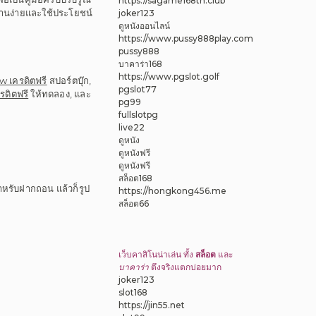
https://sagame168th.club
อ่านง่ายและใช้ประโยชน์
joker123
ดูหนังออนไลน์
https://www.pussy888play.com
pussy888
บาคาร่า168
https://www.pgslot.golf
 เครดิตฟรี
สปอร์ตบุ๊ก,
pgslot77
ดิตฟรี
ให้ทดลอง, และ
pg99
fullslotpg
live22
ดูหนัง
ดูหนังฟรี
ดูหนังฟรี
สล็อต168
สำหรับฝากถอน แล้วก็รูป
https://hongkong456.me
สล็อต66
เว็บคาสิโนน่าเล่น ทั้ง
สล็อต
และ
บาคาร่า
ตึงจริงแตกบ่อยมาก
joker123
slot168
https://jin55.net