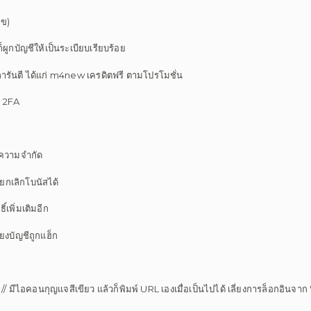
ลข)
กบัญชีให้เป็นระเบียบเรียบร้อย
ารันตี ได้แก่ m4new เครดิตฟรี ตามโปรโมชั่น
า 2FA
ก็ความจำกัด
ยกเลิกโบนัสได้
์เพิ่มเติมอีก
งบัญชีถูกแฮ็ก
:// มีไอคอนกุญแจสีเขียว แล้วก็พิมพ์ URL เองเมื่อเป็นไปได้ เลี่ยงการล็อกอิน