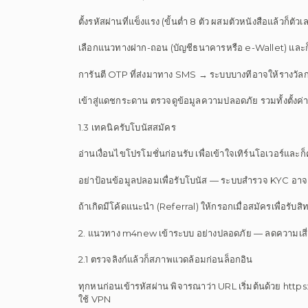
ตั้งรหัสผ่านที่แข็งแรง (ขั้นต่ำ 8 ตัว ผสมตัวหนังสือแล้วก็ตัวเ
เลือกแนวทางฝาก-ถอน (บัญชีธนาคารหรือ e-Wallet) และก็ผู
การันตี OTP ที่ส่งมาทาง SMS → ระบบบางทีอาจให้รางวัลก
เข้าสู่แดชกระดาน ตรวจดูข้อมูลความปลอดภัย รวมทั้งตั้งค่
1.3 เทคนิครับโบนัสสมัคร
อ่านเงื่อนไขโปรโมชั่นก่อนรับ เพื่อเข้าใจเทิร์นโอเวอร์และ
อย่าป้อนข้อมูลปลอมเพื่อรับโบนัส — ระบบสำรวจ KYC อาจ
ถ้าเกิดมีโค้ดแนะนำ (Referral) ให้กรอกเมื่อสมัครเพื่อรับสิทธิ
2. แนวทาง m4new เข้าระบบ อย่างปลอดภัย — ลดความเสี่ย
2.1 ตรวจลิงก์แล้วก็สภาพแวดล้อมก่อนล็อกอิน
ทุกหนก่อนเข้ารหัสผ่าน พิจารณาว่า URL เริ่มต้นด้วย https
ใช้ VPN