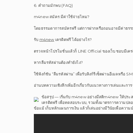
6. คำถามมักพบ (FAQ)
m4new สมัคร มีค่าใช้จ่ายไหม?
โดยธรรมดาการสมัครฟรี แต่การฝากหรือถอนอาจมีค่าธรรมเน
รับ
m4new
เครดิตฟรี ได้อย่างไร?
ตรวจหน้าโปรโมชั่นแล้วก็ LINE Official ของเว็บ ชอบมีเคร
หากลืมรหัสผ่านต้องทำยังไง?
ใช้ฟังก์ชัน “ลืมรหัสผ่าน” เพื่อรับลิงก์รีเซ็ตผ่านอีเมลหรือ S
อ่านบทความเชิงลึกเพิ่มอีกเกี่ยวกับแนวทางการเล่นและการ
ข้อสรุป — เริ่มกับ m4new อย่างมีสติm4new ให้ประ
เครดิตฟรี เพื่อทดสอบระบบ, รวมทั้งมาตรการความปลอดภัย
ข้อแม้ เก็บหลักแผนการเงิน แล้วก็เล่นอย่างมีวินัยเพื่อความม