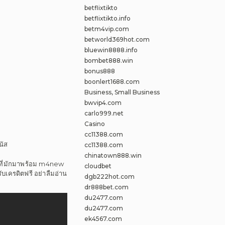
betflixtikto
betflixtikto.info
betm4vip.com
betworld369hot.com
bluewin8888.info
bombet888.win
bonus888
boonlert1688.com
Business, Small Business
bwvip4.com
carlo999.net
Casino
cc11388.com
นัส
cc11388.com
chinatown888.win
นที่มักมาพร้อม m4new
cloudbet
ับเครดิตฟรี อย่าลืมอ่าน
dgb222hot.com
dr888bet.com
du2477.com
du2477.com
ek4567.com