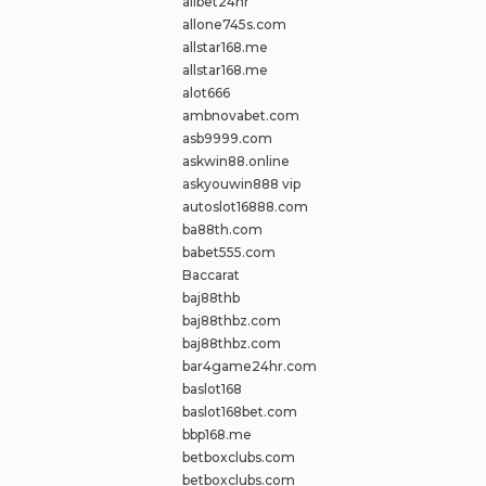
allbet24hr
allone745s.com
allstar168.me
allstar168.me
alot666
ambnovabet.com
asb9999.com
askwin88.online
askyouwin888 vip
autoslot16888.com
ba88th.com
babet555.com
Baccarat
baj88thb
baj88thbz.com
baj88thbz.com
bar4game24hr.com
baslot168
baslot168bet.com
bbp168.me
betboxclubs.com
betboxclubs.com