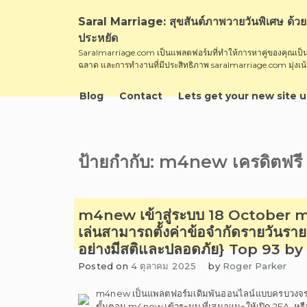
Skip
to
Saral Marriage: สุขสันต์ภาพวายวันพิเศษ ด้วย
content
ประหยัด
Saralmarriage.com เป็นแพลตฟอร์มที่ทำให้การหาคู่ของคุณเป็นเ
ฉลาด และการทำงานที่มีประสิทธิภาพ saralmarriage.com มุ่งเน้นท
Blog
Contact
Lets get your new site u
ป้ายกำกับ:
m4new เครดิตฟรี
m4new เข้าสู่ระบบ 18 October m4
เล่นสามารถตั้งค่าข้อจำกัดรายวันราย
อย่างมีสติและปลอดภัย} Top 93 b
Posted on
4 ตุลาคม 2025
by
Roger Parker
m4new เป็นแพลตฟอร์มเดิมพันออนไลน์แบบครบวงจรที่
ขั้นตอน m4new เข้าระบบ ที่เสนอแนะให้เปิด 2FA, หรืออ