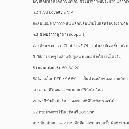
บัญชีเดียวเล่นได้ทุกชนิดเกม ช่วยบริหารงบประมาณแล้วก็ต
4.2 ระบบ Loyalty & VIP
สะสมแต้มจากการพนัน แลกเปลี่ยนรับโบนัสหรือของรางวัล ตร
4.3 ข้างบริการลูกค้า (Support)
ต้องมีหนทาง Live Chat, LINE Official และอีเมลที่ตอบไว
5. วิธีการรากฐานสำหรับผู้เล่น (แบบอย่างใช้งานได้จริง)
5.1 แผนแบ่งพอร์ต 50-30-20
50% : สล็อต RTP ≥ 96.5% — เป็นส่วนหลักของความเบิกบ
30% : คาสิโนสด — พนันแบบมีวินัยไม่โลภ
20% : กีฬา/อีสปอร์ต — ลงตลาดที่พินิจพิจารณาได้
5.2 ตัวอย่างการใช้เครดิตฟรี 200 บาท
แบ่งเป็นสปินละ 2–5 บาท เพื่อยืดเวลาเล่นรวมทั้งเพิ่มจั