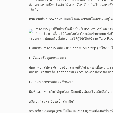
ตั้งแต่ภาพรวมฟีพบร์หลัก วิถีทางสมัคร-ล็อกอิน ไปจนกระทั่
ได้จริง
ภาพรวมสั้นๆ: m4new เป็นยังไงและควรสนใจเพราะเหตุใด
m4new ถูกปรับปรุงขึ้นเพื่อเป็น “One Wallet” แพลตฟอ
อีสปอร์ต และล็อตโต้ โดยไม่ต้องโยกเงินข้ามระบบ ข้อด
ระบบความปลอดภัยที่เสนอแนะให้ผู้ใช้เปิดใช้งาน Two-Fact
1. ขั้นตอน m4new สมัคร แบบ Step-by-Step (เสร็จภายใ
1.1 จัดแจงข้อมูลก่อนสมัคร
ก่อนกดปุ่มสมัคร จัดแจงข้อมูลพวกนี้ไว้ล่วงหน้าเพื่อความรว
บัตรประชาชนหรือเอกสารการันตีตัวตนถ้าหากมีการขอ ตรวจสอ
1.2 แนวทางการสมัครครั้งละข้อ
พิมพ์ URL ของเว็บให้ถูกต้อง (ชี้แนะพิมพ์เอง ไม่คลิกลิงก์จ
คลิกปุ่ม “ลงทะเบียนเป็นสมาชิก”
กรอกชื่อ-นามสกุล (ตรงกับบัตรประชาชน) รวมทั้งเบอร์โทรศัพ