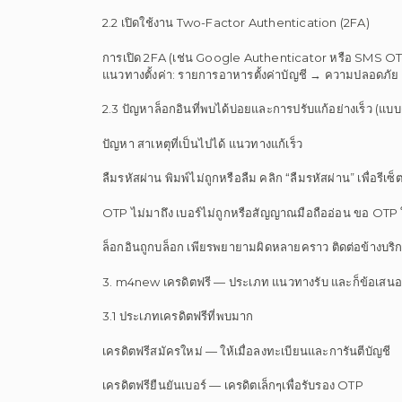
2.2 เปิดใช้งาน Two-Factor Authentication (2FA)
การเปิด 2FA (เช่น Google Authenticator หรือ SMS OTP) จะเ
แนวทางตั้งค่า: รายการอาหารตั้งค่าบัญชี → ความปลอดภั
2.3 ปัญหาล็อกอินที่พบได้บ่อยและการปรับแก้อย่างเร็ว (
ปัญหา สาเหตุที่เป็นไปได้ แนวทางแก้เร็ว
ลืมรหัสผ่าน พิมพ์ไม่ถูกหรือลืม คลิก “ลืมรหัสผ่าน” เพื่อรีเซ็
OTP ไม่มาถึง เบอร์ไม่ถูกหรือสัญญาณมือถืออ่อน ขอ OTP ใ
ล็อกอินถูกบล็อก เพียรพยายามผิดหลายคราว ติดต่อข้างบร
3. m4new เครดิตฟรี — ประเภท แนวทางรับ และก็ข้อเสนอก
3.1 ประเภทเครดิตฟรีที่พบมาก
เครดิตฟรีสมัครใหม่ — ให้เมื่อลงทะเบียนและการันตีบัญชี
เครดิตฟรียืนยันเบอร์ — เครดิตเล็กๆเพื่อรับรอง OTP