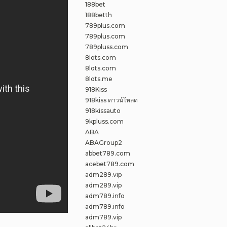
188bet
188betth
789plus.com
789plus.com
789pluss.com
8lots.com
8lots.com
8lots.me
918Kiss
918kiss ดาวน์โหลด
918kissauto
9kpluss.com
ABA
ABAGroup2
abbet789.com
acebet789.com
adm289.vip
adm289.vip
adm789.info
adm789.info
adm789.vip