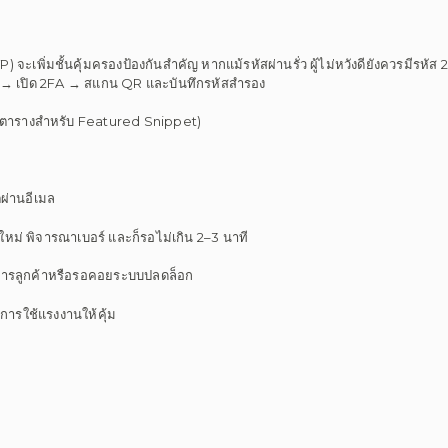
พิ่มชั้นคุ้มครองป้องกันสำคัญ หากแม้รหัสผ่านรั่ว ผู้ไม่หวังดียังควรมีรหัส 2F
ย → เปิด 2FA → สแกน QR และบันทึกรหัสสำรอง
แบบตารางสำหรับ Featured Snippet)
ตผ่านอีเมล
หม่ พิจารณาเบอร์ และก็รอไม่เกิน 2–3 นาที
ิการลูกค้าหรือรอคอยระบบปลดล็อก
ารใช้แรงงานให้คุ้ม