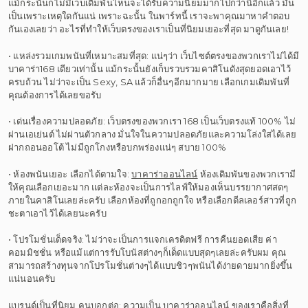
แม้กระนั้นก็ไม่มีเว็บเดิมพันไหนจะได้รับความนิยมมากไปกว่านี้อีกแล้ว มัน
เป็นเพราะเหตุใดกันแน่ เพราะฉะนั้น ในพาร์ทนี้ เราจะพาคุณมาหาคำตอบ
กันเองเลยว่า อะไรที่ทำให้เว็บตรงของเราเป็นที่นิยมเยอะที่สุด มาดูกันเลย!
• แหล่งรวมเกมพนันที่เหมาะสมที่สุด: แน่ๆว่า เว็บไซต์ตรงของพวกเราไม่ได้มี
บาคาร่า168 เดียวเท่านั้น แม้กระนั้นยังเก็บรวบรวมคาสิโนดังสุดยอดเอาไว้
ครบถ้วน ไม่ว่าจะเป็น Sexy, SA แล้วก็อื่นๆอีกมากมาย เลือกเกมเดิมพันที่
คุณต้องการได้เลยขอรับ
• เด่นเรื่องความปลอดภัย: เว็บตรงของพวกเรา 168 เป็นเว็บตรงแท้ 100% ไม่
ผ่านเอเย่นต์ ไม่ผ่านตัวกลาง มั่นใจในความปลอดภัยและความโล่งใสได้เลย
ฝากถอนออโต้ ไม่มีถูกโกงหรือบกพร่องแน่ๆ สบาย 100%
• ห้องพนันเยอะ เลือกได้ตามใจ:
บาคาร่าออนไลน์
ห้องเดิมพันของพวกเรามี
ให้คุณเลือกเยอะมาก แต่ละห้องจะเป็นการไลฟ์ให้มองเห็นบรรยากาศสดๆ
ภายในคาสิโนเลยล่ะครับ เลือกห้องที่ถูกอกถูกใจ หรือเลือกดีลเลอร์สาวที่ถูก
ชะตาเอาไว้ได้เลยนะครับ
• โปรโมชั่นเด็ดจริง: ไม่ว่าจะเป็นการแจกเครดิตฟรี การคืนยอดเสีย ค่า
คอมมิชชั่น หรือแม้แต่การรับโบนัสต่างๆก็เด็ดแบบสุดๆเลยล่ะครับผม คุณ
สามารถสร้างทุนจากโปรโมชั่นต่างๆได้แบบชิวๆพนันได้ง่ายดายมากยิ่งขึ้น
แน่นอนครับ
แบรนด์เป็นที่นิยม คนบอกต่อ: ความเป็น บาคาร่าออนไลน์ ของเราคือสิ่งที่