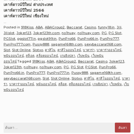
เคาท์ดาวน์ปีใหม่ ต่างประเทศ
เคาท์ดาวน์ปีใหม่ 2566
เคาท์ดาวน์ปีใหม่ เชียงใหม่
…
Posted in
918Kiss
,
ABA
,
ABAGroup2
,
Baccarat
,
Casino
,
funny18.in
,
Jili
,
Jilislot
,
Joker123
,
Joker123th.com
,
no1huay
,
no1huay.com
,
PG
,
PG Slot
,
PGSlot
,
pgslot77.in
,
pgslot99.in
,
PunPro66
,
PunPro66.in
,
PunPro777
,
PunPro777.com
,
Pussy888
,
sagame168th.com
,
sexybaccarat168.com
,
Slot
,
Slot Online
,
Slotxo
,
คาสิโน
,
คาสิโนออนไลน์
,
บาคาร่า
,
บาคาร่าออนไลน์
,
พนันออนไลน์
,
สล็อต
,
สล็อตออนไลน์
,
เกมยิงปลา
,
เว็บพนัน
,
เว็บพนัน
ออนไลน์
Tagged
918Kiss
,
ABA
,
ABAGroup2
,
Baccarat
,
Casino
,
Joker123
,
Joker123th
,
no1huay
,
no1huay.com
,
PG
,
PG Slot
,
PGSlot
,
PunPro66
,
PunPro66.in
,
PunPro777
,
PunPro777.in
,
Pussy888
,
sagame168th.com
,
sexybaccarat168.com
,
Slot
,
Slot Online
,
Slotxo
,
คาสิโน
,
คาสิโนออนไลน์
,
บาคา
ร่า
,
บาคาร่าออนไลน์
,
พนันออนไลน์
,
สล็อต
,
สล็อตออนไลน์
,
เกมยิงปลา
,
เว็บพนัน
,
เว็บ
พนันออนไลน์
ค้นหา
สำหรับ: