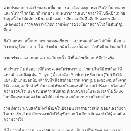
จากประสบการณ์จริงของผมที่ผ่านการลองผิดลองถูก หมดเงินไปก็มากมาย
และก็ได้กำไรกลับมาก็มากมาย ผมพบว่าการเล่นบาคาร่าให้ไปถึงเป้าหมาย
ในยุคนี้ ไม่ใช่แค่การพึ่งดวงเพียงอย่างเดียว แต่มันคือศิลป์ของการเลือก
แพลตฟอร์ม การจัดการหน้าตัก รวมทั้งการฉวยโอกาสจากโปรโมชั่นที่คุ้ม
ที่สุด
ซึ่งในบทความนี้ผมจะมาถ่ายทอดเรื่องราวแบบหมดเปลือก ไม่มีกั๊ก เพื่อคุณ
ก้าวเข้าสู่โต๊ะบาคาร่าได้อย่างมั่นอกมั่นใจและก็มีผลกำไรติดมือกลับออกไป
บาคาร่า168 คนเล่นเยอะแยะ ในยุคนี้ แล้วก็อะไรเป็นเสน่ห์ที่จริงจริง
คนจำนวนไม่น้อยบางทีก็อาจจะสงสัยว่าเพราะอะไรเกมไพ่ที่มีตัวเลือกให้
แทงเพียงแค่ฝั่งผู้เล่น (Player) ฝั่งเจ้ามือ (Banker) หรือเสมอ (Tie) ถึงได้
แปลงเป็นเกมยอดนิยมลำดับที่หนึ่งชั่วกัลปวสาน จากมุมมองของผมหลังจาก
ใช้เวลาอยู่จอนับพันชั่วโมง เสน่ห์ของมันอยู่ตรงที่ “ความโปร่งสบายใสและก็
ความรวดเร็ว” นะครับ บาคาร่าเป็นเกมที่เล่นจบภายในระยะเวลาไม่ถึง 30
วินาทีต่อรอบ แสดงว่าคุณไม่ต้องนั่งรอคอยลุ้นนานราวกับเกมอื่นๆ
รวมทั้งด้วยระบบสตรีมมิ่งที่ล้ำยุคในปัจจุบัน เราสามารถเห็นชอบลเลอร์แจก
ไพ่แบบเรียลไทม์ มีการหงายไพ่ให้ดูชัดๆแบบไม่มีการตัดต่อ ทำให้ผู้เล่นเกิด
ความวางใจ
ยิ่งไปกว่านั้น การที่ sexy168 คนเล่นมาก ยังเป็นผลดีในเรื่องของ “มวลชน”