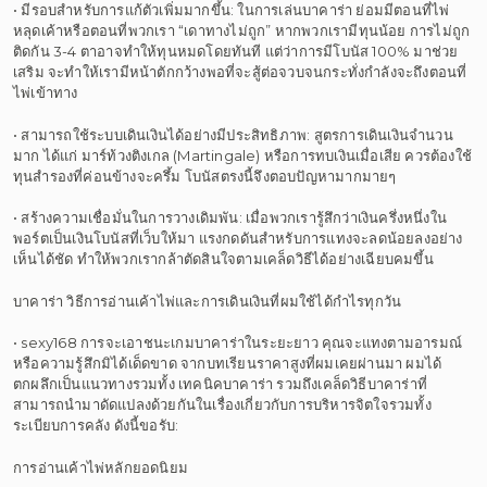
• มีรอบสำหรับการแก้ตัวเพิ่มมากขึ้น: ในการเล่นบาคาร่า ย่อมมีตอนที่ไพ่
หลุดเค้าหรือตอนที่พวกเรา “เดาทางไม่ถูก” หากพวกเรามีทุนน้อย การไม่ถูก
ติดกัน 3-4 ตาอาจทำให้ทุนหมดโดยทันที แต่ว่าการมีโบนัส 100% มาช่วย
เสริม จะทำให้เรามีหน้าตักกว้างพอที่จะสู้ต่อจวบจนกระทั่งกำลังจะถึงตอนที่
ไพ่เข้าทาง
• สามารถใช้ระบบเดินเงินได้อย่างมีประสิทธิภาพ: สูตรการเดินเงินจำนวน
มาก ได้แก่ มาร์ท้วงติงเกล (Martingale) หรือการทบเงินเมื่อเสีย ควรต้องใช้
ทุนสำรองที่ค่อนข้างจะครึ้ม โบนัสตรงนี้จึงตอบปัญหามากมายๆ
• สร้างความเชื่อมั่นในการวางเดิมพัน: เมื่อพวกเรารู้สึกว่าเงินครึ่งหนึ่งใน
พอร์ตเป็นเงินโบนัสที่เว็บให้มา แรงกดดันสำหรับการแทงจะลดน้อยลงอย่าง
เห็นได้ชัด ทำให้พวกเรากล้าตัดสินใจตามเคล็ดวิธีได้อย่างเฉียบคมขึ้น
บาคาร่า วิธีการอ่านเค้าไพ่และการเดินเงินที่ผมใช้ได้กำไรทุกวัน
• sexy168 การจะเอาชนะเกมบาคาร่าในระยะยาว คุณจะแทงตามอารมณ์
หรือความรู้สึกมิได้เด็ดขาด จากบทเรียนราคาสูงที่ผมเคยผ่านมา ผมได้
ตกผลึกเป็นแนวทางรวมทั้ง เทคนิคบาคาร่า รวมถึงเคล็ดวิธีบาคาร่าที่
สามารถนำมาดัดแปลงด้วยกันในเรื่องเกี่ยวกับการบริหารจิตใจรวมทั้ง
ระเบียบการคลัง ดังนี้ขอรับ:
การอ่านเค้าไพ่หลักยอดนิยม