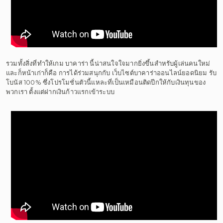
รวมทั้งสิ่งที่ทำให้เกม บาคาร่า นี้น่าสนใจใจมากยิ่งขึ้นสำหรับผู้เล่นคนใหม่
และก็หน้าเก่าก็คือ การได้ร่วมสนุกกับ เว็บไซต์บาคาร่าออนไลน์ยอดนิยม รับ
โบนัส 100% ซึ่งโปรโมชั่นตัวนี้แหละที่เป็นเหมือนติดปีกให้กับเงินทุนของ
พวกเรา ตั้งแต่ฝากเงินก้าวแรกเข้าระบบ