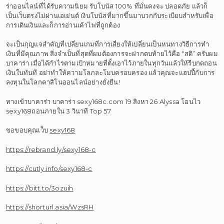
ร่าออนไลน์ที่ได้รับความนิยม รับโบนัส 100% ที่มั่นคงจะ ปลอดภัย แล้วก็
เป็นเว็บตรงไม่ผ่านเอเย่นต์ เงินโบนัสที่มากขึ้นมาบวกกับระเบียบสำหรับเพื่อ
การเดินเงินและก็การอ่านเค้าไพ่ที่ถูกต้อง
จะเป็นกุญแจสำคัญที่เปลี่ยนเกมที่การเสี่ยงให้เปลี่ยนเป็นหนทางวิธีการทำ
เงินที่มีคุณภาพ สิ่งจำเป็นที่สุดที่ผมต้องการจะฝากตบท้ายไว้คือ “สติ” ครับผม
บาคาร่า เมื่อได้กำไรตามเป้าหมายที่ตั้งเอาไว้ภายในทุกวันแล้วให้รีบกดถอน
เงินในทันที อย่าทำให้ความโลภละโมบครอบครอง แล้วคุณจะแฮปปี้กับการ
ลงทุนในโลกคาสิโนออนไลน์อย่างยั่งยืน!
ทางเข้าบาคาร่า บาคาร่า sexy168c.com 19 สิงหา 26 Alyssa โอนไว
sexy168ถอนภายใน 3 วินาที Top 57
ขอขอบคุณเว็บ
sexy168
https://rebrand.ly/sexy168-c
https://cutly.info/sexy168-c
https://bitt.to/3ozuih
https://shorturl.asia/WzsRH