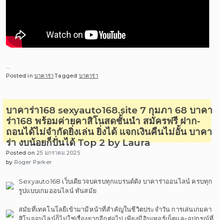
…
Posted in
บาคาร่า
Tagged
บาคาร่า
บาคาร่า168 sexyauto168.site 7 กุมภา 68 บาคา
ร่า168 พร้อมค่ายคาสิโนสดชั้นนำ สมัครฟรี ฝาก-
ถอนได้ไม่จำกัดยิ่งเล่น ยิ่งได้ แจกเงินคืนไม่อั้น บาคา
ร่า งบน้อยก็ปั่นได้ Top 2 by Laura
Posted on
25 มกราคม 2025
by
Roger Parker
Sexyauto168 เว็บเดียวจบครบทุกแบรนด์ดัง บาคาร่าออนไลน์ ครบทุก
รูปแบบเกมออนไลน์ ทันสมัย
สมัยที่เทคโนโลยีเข้ามามีหน้าที่สำคัญในชีวิตประจำวัน การเล่นเกมคา
สิโนออนไลน์ก็ไม่ใช่เรื่องยากอีกต่อไป เพียงมีอินเทอร์เน็ตและอุปกรณ์ที่