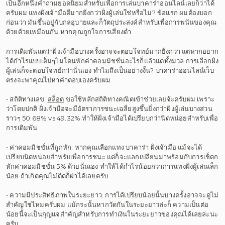
เป็นอีกหนึ่งคำถามยอดนิยมสำหรับเพื่อการเล่นบาคาร่าออนไลน์เลยก็ว่าได้
ครับผม แทงฝั่งเจ้ามือดีมากยิ่งกว่าฝั่งผู้เล่นใช่หรือไม่? ข้อแรก ผมต้องบอก
ก่อนว่า มันขึ้นอยู่กับกลอุบายและก็วัตถุประสงค์สำหรับเพื่อการพนันของคุณ
ด้วยด้วยเหมือนกัน หากคุณถูกใจการเสี่ยงต่ำ
การเดิมพันแต่ว่าฝั่งเจ้ามือบางครั้งอาจจะตอบโจทย์มากยิ่งกว่า แต่หากอยาก
ได้กำไรแบบเต็มๆไม่โดนหักค่าคอมมิชชั่นอะไรก็แล้วแต่ทั้งมวล การเลือกฝั่ง
ผู้เล่นก็จะตอบโจทย์กว่านั่นเอง ทำไมถึงเป็นอย่างงั้น? บาคาร่าออนไลน์เว็บ
ตรงจะพาคุณไปหาคำตอบเองครับผม
• สถิติทางเลข:
สล็อต
ขอใช้หลักสถิติทางคณิตเข้าช่วยเลยจ้ะครับผม เพราะ
ว่าโดยปกติ ฝั่งเจ้ามือจะมีอัตราการชนะเฉลี่ยสูงขึ้นยิ่งกว่าฝั่งผู้เล่นบางส่วน
ราวๆ 50.68% vs 49.32% ทำให้ฝั่งเจ้ามือได้เปรียบกว่านิดหน่อยสำหรับเพื่อ
การเดิมพัน
• ค่าคอมมิชชั่นที่ถูกหัก: หากคุณเลือกแทง บาคาร่า ฝั่งเจ้ามือ แม้จะได้
เปรียบนิดหน่อยสำหรับเพื่อการชนะ แต่ก็จะแลกเปลี่ยนมาพร้อมกับการเช็ดก
หักค่าคอมมิชชั่น 5% ด้วยนั่นเอง ทำให้ได้กำไรน้อยกว่าการแทงฝั่งผู้เล่นเล็ก
น้อย ถ้าเกิดคุณไม่ติดก็ฝ่าได้เลยครับ
• ความมีประสิทธิภาพในระยะยาว: การได้เปรียบน้อยนั้นบางครั้งอาจจะดูไม่
สำคัญใช่ไหมครับผม แม้กระนั้นหากวัดกันในระยะยาวล่ะก็ ความเป็นต่อ
น้อยนี้จะเป็นกุญแจสำคัญสำหรับการทำเงินในระยะยาวของคุณได้เลยล่ะนะ
ครับ