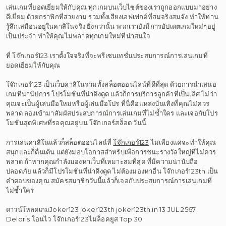
เล่นเกมที่ยอดเยี่ยมให้กับคุณ ทุกเกมบนเว็บไซต์ของเราถูกออกแบบมาอย่าง
ดีเยี่ยม ด้วยกราฟิกที่สวยงาม รวมทั้งเสียงเอฟเฟกต์ที่สมจริงสมจัง ทำให้ท่าน
รู้สึกเสมือนอยู่ในคาสิโนจริง ยิ่งกว่านั้น พวกเรายังมีการอัปเดตเกมใหม่ๆอยู่
เป็นประจำ ทำให้คุณไม่พลาดทุกเกมใหม่ที่น่าสนใจ
ที่ โจ๊กเกอร์123 เราตั้งใจจริงที่จะพรีเซนเทชั่นประสบการณ์การเล่นเกมที่
ยอดเยี่ยมให้กับคุณ
โจ๊กเกอร์123 เป็นเว็บคาสิโนรวมทั้งสล็อตออนไลน์ที่ดีที่สุด ด้วยการนำเสนอ
เกมที่นานัปการ โปรโมชั่นที่น่าดึงดูด แล้วก็การบริการลูกค้าที่เป็นเลิศ ไม่ว่า
คุณจะเป็นผู้เล่นมือใหม่หรือผู้เล่นมือโปร ที่นี่คือแหล่งบันเทิงที่คุณไม่ควร
พลาด ลองเข้ามาสัมผัสประสบการณ์การเล่นเกมที่ไม่ซ้ำใคร และเจอกับโปร
โมชั่นสุดพิเศษที่รอคุณอยู่บน โจ๊กเกอร์สล็อต วันนี้
การเล่นคาสิโนแล้วก็สล็อตออนไลน์ที่
โจ๊กเกอร์123
ไม่เพียงแค่จะทำให้คุณ
สนุกและก็ตื่นเต้น แต่ยังมอบโอกาสสำหรับเพื่อการชนะรางวัลใหญ่ที่ไม่ควร
พลาด ถ้าหากคุณกำลังมองหาเว็บที่เหมาะสมที่สุด ที่มีความน่านับถือ
ปลอดภัย แล้วก็มีโปรโมชั่นที่น่าดึงดูด ไม่ต้องมองหาอื่น โจ๊กเกอร์123th เป็น
คำตอบของคุณ สมัครสมาชิกวันนี้แล้วก็เจอกับประสบการณ์การเล่นเกมที่
ไม่ซ้ำใคร
ดาวน์โหลดเกมJoker123 joker123th joker123th.in 13 JUL 2567
Deloris โอนไว โจ๊กเกอร์123ไม่ล็อคยูส Top 30