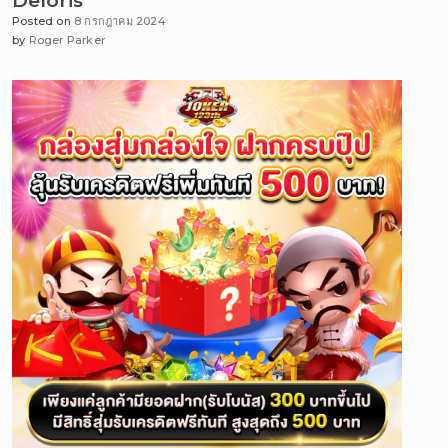
Deloris
Posted on
8 กรกฎาคม 2024
by
Roger Parker