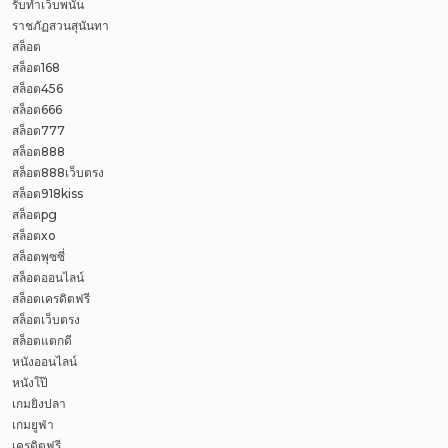
รับทำเว็บพนัน
ราชภัฏสวนสุนันทา
สล็อต
สล็อต168
สล็อต456
สล็อต666
สล็อต777
สล็อต888
สล็อต888เว็บตรง
สล็อต918kiss
สล็อตpg
สล็อตxo
สล็อตพุซซี่
สล็อตออนไลน์
สล็อตเครดิตฟรี
สล็อตเว็บตรง
สล็อตแตกดี
หนังออนไลน์
หนังโป๊
เกมยิงปลา
เกมยูฟ่า
เครดิตฟรี