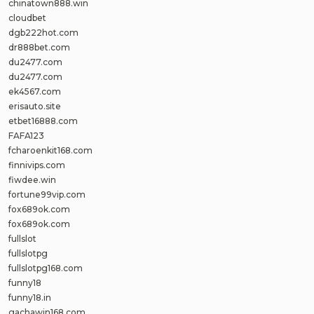
chinatown888.win
cloudbet
dgb222hot.com
dr888bet.com
du2477.com
du2477.com
ek4567.com
erisauto.site
etbet16888.com
FAFA123
fcharoenkit168.com
finnivips.com
fiwdee.win
fortune99vip.com
fox689ok.com
fox689ok.com
fullslot
fullslotpg
fullslotpg168.com
funny18
funny18.in
gachawin168.com