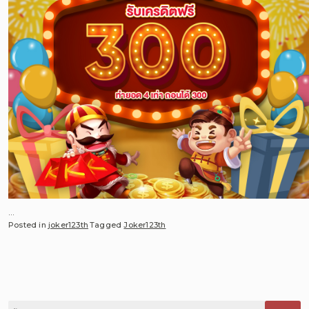
…
Posted in
joker123th
Tagged
Joker123th
ค้นหา