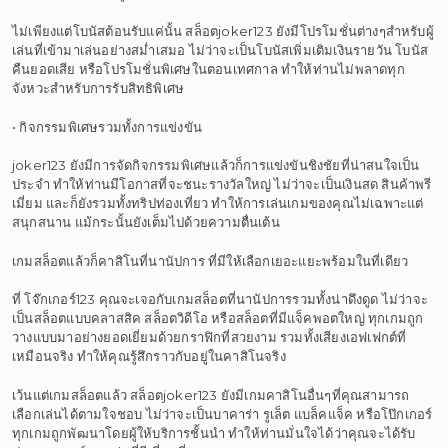
ไม่เพียงแต่โบนัสต้อนรับแค่นั้น สล็อตjoker123 ยังมีโปรโมชั่นต่างๆสำหรับผู้
เล่นที่เข้ามาเล่นอย่างสม่ำเสมอ ไม่ว่าจะเป็นโบนัสเพิ่มเติมเงินรายวัน โบนัส
คืนยอดเสีย หรือโปรโมชั่นพิเศษในตอนเทศกาล ทำให้ท่านไม่พลาดทุก
จังหวะสำหรับการรับสิทธิพิเศษ
• กิจกรรมพิเศษรวมทั้งการแข่งขัน
joker123 ยังมีการจัดกิจกรรมพิเศษแล้วก็การแข่งขันชิงชัยที่น่าสนใจเป็น
ประจำ ทำให้ท่านมีโอกาสที่จะชนะรางวัลใหญ่ ไม่ว่าจะเป็นเงินสด สินค้าพรี
เมี่ยม และก็ยังรวมทั้งทริปท่องเที่ยว ทำให้การเล่นเกมของคุณไม่เฉพาะแต่
สนุกสนาน แม้กระนั้นยังเต็มไปด้วยความตื่นเต้น
เกมสล็อตแล้วก็คาสิโนที่นานัปการ ที่มีให้เลือกเยอะแยะพร้อมในที่เดียว
ที่ โจ๊กเกอร์123 คุณจะเจอกับเกมสล็อตที่นานัปการรวมทั้งน่าดึงดูด ไม่ว่าจะ
เป็นสล็อตแบบคลาสสิค สล็อตวิดีโอ หรือสล็อตที่มีแจ็คพอตใหญ่ ทุกเกมถูก
วางแบบมาอย่างยอดเยี่ยมด้วยกราฟิกที่สวยงาม รวมทั้งเสียงเอฟเฟกต์ที่
เหมือนจริง ทำให้คุณรู้สึกราวกับอยู่ในคาสิโนจริง
เว้นแต่เกมสล็อตแล้ว สล็อตjoker123 ยังมีเกมคาสิโนอื่นๆที่คุณสามารถ
เลือกเล่นได้ตามใจชอบ ไม่ว่าจะเป็นบาคาร่า รูเล็ต แบล็คแจ็ค หรือโป๊กเกอร์
ทุกเกมถูกพัฒนาโดยผู้ให้บริการชั้นนำ ทำให้ท่านมั่นใจได้ว่าคุณจะได้รับ