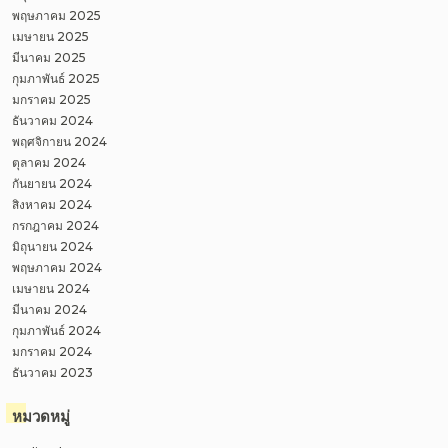
พฤษภาคม 2025
เมษายน 2025
มีนาคม 2025
กุมภาพันธ์ 2025
มกราคม 2025
ธันวาคม 2024
พฤศจิกายน 2024
ตุลาคม 2024
กันยายน 2024
สิงหาคม 2024
กรกฎาคม 2024
มิถุนายน 2024
พฤษภาคม 2024
เมษายน 2024
มีนาคม 2024
กุมภาพันธ์ 2024
มกราคม 2024
ธันวาคม 2023
หมวดหมู่