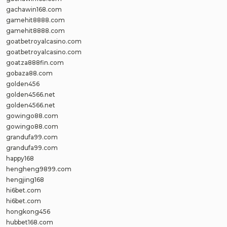
gachawin168.com
gamehit8888.com
gamehit8888.com
goatbetroyalcasino.com
goatbetroyalcasino.com
goatza888fin.com
gobaza88.com
golden456
golden4566.net
golden4566.net
gowingo88.com
gowingo88.com
grandufa99.com
grandufa99.com
happy168
hengheng9899.com
hengjing168
hi6bet.com
hi6bet.com
hongkong456
hubbet168.com