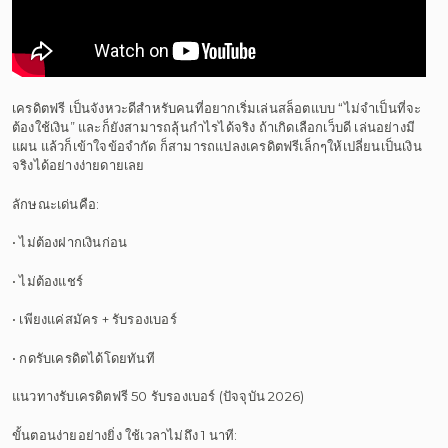
เครดิตฟรี เป็นจังหวะดีสำหรับคนที่อยากเริ่มเล่นสล็อตแบบ “ไม่จำเป็นที่จะ
ต้องใช้เงิน” และก็ยังสามารถลุ้นกำไรได้จริง ถ้าเกิดเลือกเว็บดี เล่นอย่างมี
แผน แล้วก็เข้าใจข้อจำกัด ก็สามารถแปลงเครดิตฟรีเล็กๆให้เปลี่ยนเป็นเงิน
จริงได้อย่างง่ายดายเลย
ลักษณะเด่นคือ:
• ไม่ต้องฝากเงินก่อน
• ไม่ต้องแชร์
• เพียงแค่สมัคร + รับรองเบอร์
• กดรับเครดิตได้โดยทันที
แนวทางรับเครดิตฟรี 50 รับรองเบอร์ (ปัจจุบัน 2026)
ขั้นตอนง่ายอย่างยิ่ง ใช้เวลาไม่ถึง 1 นาที: