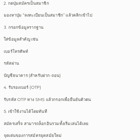
2. กดปุ่มสมัครเป็นสมาชิก
มองหาปุ่ม “ลงทะเบียนเป็นสมาชิก” แล้วคลิกเข้าไป
3. กรอกข้อมูลรากฐาน
ใส่ข้อมูลสำคัญ เช่น
เบอร์โทรศัพท์
รหัสผ่าน
บัญชีธนาคาร (สำหรับฝาก-ถอน)
4. รับรองเบอร์ (OTP)
รับรหัส OTP ทาง SMS แล้วกรอกเพื่อยืนยันตัวตน
5. เข้าใช้งานได้โดยทันที
สมัครเสร็จ สามารถล็อกอินรวมทั้งเริ่มเล่นได้เลย
จุดเด่นของการสมัครยุคสมัยใหม่