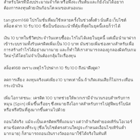
สำหรับใครที่มีงบประมาณจำกัด หรือพึ่งจะเริ่มต้นและก็ยังไม่ได้อยาก
ต้องการลงทุนด้วยเงินก้อนโต ผมขอเสนอแนะ
tangtem168 โปรโมชั่นที่ผมใช้หลายครั้งในช่วงตั้งตัว นั่นคือ เว็บไซต์
สล็อต ฝาก 10 รับ 100 ซึ่งเป็นข้อแนะนำที่คุ้มที่สุดในยุคนี้เลยก็ว่าได้
เงิน 10 บาทในชีวิตประจำวันแทบซื้ออะไรไม่ได้เลยในยุคนี้ แต่เมื่อนำมาฝาก
เข้าระบบรวมทั้งรับเครดิตเพิ่มเป็น 100 บาท มันช่วยเพิ่มช่องทางสำหรับเพื่อ
การสร้างกำไรได้อย่างมากมาย และก็ทำให้เราสามารถลองถูกลองผิดกับเกม
ใหม่ๆได้โดยไม่จำเป็นต้องกลุ้มใจเรื่องทุน
สล็อต168 เพราะเหตุไรโปรฝาก 10 รับ 100 ถึงน่าดึงดูด?
ลดการเสี่ยง: ลงทุนจริงแค่เพียง 10 บาทเท่านั้น ถ้าเกิดเล่นเสียก็ไม่กระเทือน
กระเป๋าเงิน
เพิ่มโอกาสชนะ: เครดิต 100 บาทช่วยให้พวกเรามีจำนวนรอบสำหรับการ
หมุน (Spin) เพิ่มขึ้นเรื่อยๆ ซึ่งหมายถึงโอกาสสำหรับการไปสู่ฟีพบร์โบนัส
หรือฟรีสปินที่สูงมากขึ้นตามไปด้วย
ถอนได้จริง: แม้จะเป็นเครดิตฟรีที่แถมมา แต่ว่าถ้าเกิดทำยอดเทิร์นโอเวอร์
ตามข้อตกลงที่ระบุ (ซึ่งเว็บไซต์ตรงส่วนใหญ่จะกำหนดเงื่อนไขเทิร์นต่ำ
มากมาย) ก็สามารถถอนเงินรางวัลออกมาใช้ได้จริงในทันที