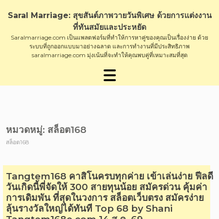
Skip
to
Saral Marriage: สุขสันต์ภาพวายวันพิเศษ ด้วยการแต่งงาน
content
ที่ทันสมัยและประหยัด
Saralmarriage.com เป็นแพลตฟอร์มที่ทำให้การหาคู่ของคุณเป็นเรื่องง่าย ด้วย
ระบบที่ถูกออกแบบมาอย่างฉลาด และการทำงานที่มีประสิทธิภาพ
saralmarriage.com มุ่งเน้นที่จะทำให้คุณพบคู่ที่เหมาะสมที่สุด
หมวดหมู่:
สล็อต168
สล็อต168
Tangtem168 คาสิโนครบทุกค่าย เข้าเล่นง่าย ฟีลดี
วันเกิดนี้พี่จัดให้ 300 สายทุนน้อย สมัครด่วน คุ้มค่า
การเดิมพัน ที่สุดในวงการ สล็อตเว็บตรง สมัครง่าย
ลุ้นรางวัลใหญ่ได้ทันที Top 68 by Shani