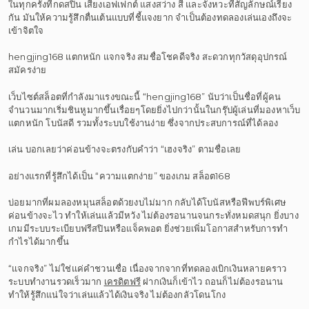
ในทุกครั้งที่กดสปิน เสียงเอฟเฟกต์ แสงสว่าง สี และจังหวะที่สัญลักษณ์เรียง
กัน มันให้ความรู้สึกตื่นเต้นแบบที่ชี้แจงยาก จำเป็นต้องทดลองเล่นเองถึงจะ
เข้าจิตใจ
hengjing168 แตกหนัก แจกจริง สมชื่อโชคดีจริง สะดวกทุกวัสดุอุปกรณ์
สมัครง่าย
เว็บไซต์สล็อตที่กำลังมาแรงขณะนี้ “hengjing168” นับว่าเป็นชื่อที่ผู้คน
จำนวนมากเริ่มชินหูมากขึ้นเรื่อยๆโดยยิ่งไปกว่านั้นในกรุ๊ปผู้เล่นที่มองหาเว็บ
แตกหนัก โบนัสดี รวมทั้งระบบใช้งานง่าย ซึ่งจากประสบการณ์ที่ได้ลอง
เล่น บอกเลยว่าค่อนข้างจะตรงกับคำว่า “เฮงจริง” ตามชื่อเลย
อย่างแรกที่รู้สึกได้เป็น “ความแตกง่าย” ของเกม สล็อต168
บ่อยมากที่ผมลองหมุนสล็อตด้วยงบไม่มาก กลับได้โบนัสหรือฟีพบร์พิเศษ
ค่อนข้างจะไว ทำให้เล่นแล้วมีหวัง ไม่ต้องรอนานจนกระทั่งหมดสนุก ยิ่งบาง
เกมมีระบบระเบียบฟรีสปินหรือแจ็คพอต ยิ่งช่วยเพิ่มโอกาสสำหรับการทำ
กำไรได้มากขึ้น
“แจกจริง” ไม่ใช่แค่คำชวนเชื่อ เนื่องจากจากที่ทดลองเบิกเงินหลายคราว
ระบบทำงานรวดเร็วมาก
เครดิตฟรี
ฝากเงินก็เข้าไว ถอนก็ไม่ต้องรอนาน
ทำให้รู้สึกแน่ใจว่าเล่นแล้วได้เงินจริง ไม่ต้องกลัวโดนโกง