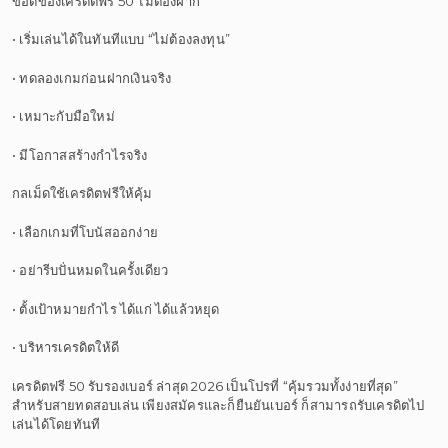
ข้อดีของเครดิตฟรี 50 ไม่ต้องฝาก
• เริ่มเล่นได้ในทันทีแบบ “ไม่ต้องลงทุน”
• ทดลองเกมก่อนฝากเงินจริง
• เหมาะกับมือใหม่
• มีโอกาสสร้างกำไรจริง
กลเม็ดใช้เครดิตฟรีให้คุ้ม
• เลือกเกมที่โบนัสออกง่าย
• อย่ารีบปั่นหมดในครั้งเดียว
• ตั้งเป้าหมายกำไร ได้แก่ ได้แล้วหยุด
• บริหารเครดิตให้ดี
เครดิตฟรี 50 รับรองเบอร์ ล่าสุด 2026 เป็นโปรที่ “คุ้มรวมทั้งง่ายที่สุด”
สำหรับสายทดสอบเล่น เพียงสมัครและก็ยืนยันเบอร์ ก็สามารถรับเครดิตไป
เล่นได้โดยทันที