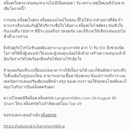
สล็อตเว็บตรง เล่นสนุกสนานไม่มีเบื่อตลอด 1 วัน เพราะเหตุใดคุณถึงไม่ควร
เสียโอกาสนี้?
การเล่น สล็อตเว็บตรง สล็อตออนไลน์ในขณะนี้ไม่ได้น่ากลัวอย่างที่คิด ถ้า
หากเราเลือกเล่นกับผู้ให้บริการเชื่อใจได้อย่าง สล็อตเว็บไซต์ตรง บันเทิงใจ
กับเกมที่นานัปการ ที่มีระบบเสถียร ปลอดภัย และก็มีเกมให้เลือกเล่นแบบไม่
ซ้ำซ้ำจากจำเจ
ยิ่งจับคู่กับโปรโมชั่นสุดคุ้มอย่าง tangtem168 ฝาก 10 รับ 100 ยิ่งช่วยเปิด
โอกาสให้ทั้งผู้เล่นหน้าใหม่และผู้เล่นทุนน้อยได้เข้ามาสร้างความสนุกแล้วก็
ลุ้นเงินรางวัลไปพร้อมเพียงกันได้อย่างไร้กลุ้มใจ
ถ้าคุณพร้อมที่จะเปลี่ยนแปลงเวลาว่างให้เป็นรายได้ และก็สัมผัสความระทึก
ใจตื่นเต้นในรูปแบบใหม่ สามารถอ่านเนื้อหาข้อตกลง ข้อแม้การบริการ และ
เทคนิคการเล่นเสริมเติมพอดีหน้า สรุป ของพวกเรา ขอให้ทุกคนโชคดีและก็
สนุกไปกับการปั่นสล็อตครับผม!
ดาวน์โหลดพีจีสล็อต สล็อต168 tangtem168e.com 26 August 69
Shani ใหม่ สล็อต168ไม่จำกัดยอดโอน Top 49
ขอขอบพระคุณอ้างอิง
สล็อต168
https://rebrand.ly/tangtem168-e