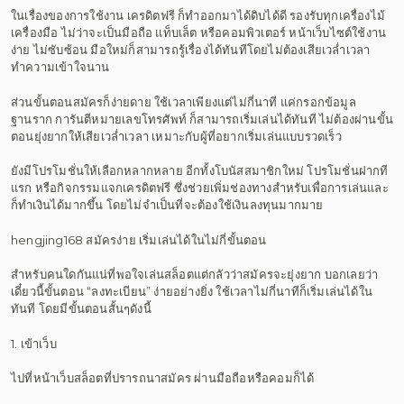
ในเรื่องของการใช้งาน เครดิตฟรี ก็ทำออกมาได้ดิบได้ดี รองรับทุกเครื่องไม้
เครื่องมือ ไม่ว่าจะเป็นมือถือ แท็บเล็ต หรือคอมพิวเตอร์ หน้าเว็บไซต์ใช้งาน
ง่าย ไม่ซับซ้อน มือใหม่ก็สามารถรู้เรื่องได้ทันทีโดยไม่ต้องเสียเวล่ำเวลา
ทำความเข้าใจนาน
ส่วนขั้นตอนสมัครก็ง่ายดาย ใช้เวลาเพียงแต่ไม่กี่นาที แค่กรอกข้อมูล
ฐานราก การันตีหมายเลขโทรศัพท์ ก็สามารถเริ่มเล่นได้ทันที ไม่ต้องผ่านขั้น
ตอนยุ่งยากให้เสียเวล่ำเวลา เหมาะกับผู้ที่อยากเริ่มเล่นแบบรวดเร็ว
ยังมีโปรโมชั่นให้เลือกหลากหลาย อีกทั้งโบนัสสมาชิกใหม่ โปรโมชั่นฝากที
แรก หรือกิจกรรมแจกเครดิตฟรี ซึ่งช่วยเพิ่มช่องทางสำหรับเพื่อการเล่นและ
ก็ทำเงินได้มากขึ้น โดยไม่จำเป็นที่จะต้องใช้เงินลงทุนมากมาย
hengjing168 สมัครง่าย เริ่มเล่นได้ในไม่กี่ขั้นตอน
สำหรับคนใดกันแน่ที่พอใจเล่นสล็อตแต่กลัวว่าสมัครจะยุ่งยาก บอกเลยว่า
เดี๋ยวนี้ขั้นตอน “ลงทะเบียน” ง่ายอย่างยิ่ง ใช้เวลาไม่กี่นาทีก็เริ่มเล่นได้ใน
ทันที โดยมีขั้นตอนสั้นๆดังนี้
1. เข้าเว็บ
ไปที่หน้าเว็บสล็อตที่ปรารถนาสมัคร ผ่านมือถือหรือคอมก็ได้