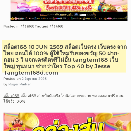
Posted in
สล็อต168
Tagged
สล็อต168
สล็อต168 10 JUN 2569 สล็อตเว็บตรง เว็บตรง จาก
ไทย ถอนได้ 100% ผู้ใช้ใหม่รับของขวัญ 50 ฝาก-
ถอน 3 วิ แจกเครดิตฟรีไม่อั้น tangtem168 เว็บ
ใหญ่ ทุนหนา ซ่ากว่าใคร Top 40 by Jesse
Tangtem168d.com
Posted on
2 มิถุนายน 2026
by
Roger Parker
สล็อต168
สล็อต168 สายปั่นตัวจริง โบนัสแตกกระจาย ทดลองเล่นฟรี ถอน
ได้จริง 100%