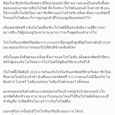
ที่สุดในกรุ๊ปนักปั่นสล็อตช่วงปีใหม่ก่อนหน้าที่ผ่านมา ผมเองเป็นคนนึงที่เคย
ทดลองเล่นมาหลายสิบเว็บไซต์ ทั้งเว็บตรง เว็บไซต์เอเย่นต์ เว็บต่างชาติ และ
ก็ยังรวมทั้งเว็บเปิดใหม่ แต่ว่าสิ่งที่ต่างออกไปสำหรับ สล็อต คือความบริสุทธิ์
ใจของเว็บไซต์และก็การดูแลลูกค้าที่ไม่มองดูเพียงแค่ผลกำไร
สล็อตเครดิตฟรี กลับกันโดยสิ้นเชิง เว็บไซต์นี้ยิ่งเล่นยิ่งมีความรู้สึกว่าเขา
อยากที่จะให้ผู้เล่นอยู่กับเขานานๆมากกว่าจะรีบดูดเงินแล้วจากไป
โปรโมชั่นเครดิตฟรีสุดคุ้มจาก jinda55 ที่ถูกพูดถึงสูงที่สุดในช่วงต้นปี 2026
และคุณเองก็สามารถยอมรับได้ทันทีข้างหลังสมัคร
หนึ่งในจุดแข็งที่สุดของ สล็อต คือการออกโปรโมชั่น สล็อตเครดิตฟรี ที่ตรง
จิตใจผู้เล่นจริง ไม่ใช่แค่การโปรโมตให้ดูดีแต่ใช้งานจริงมิได้
เว็บไซต์นี้เปิดต้นปี 2026 มาพร้อมกับโปรโมชั่นเครดิตฟรีสำหรับสมาชิกใหม่
ที่หลายเว็บยังไม่กล้าทำ นั่นคือแจกเครดิตฟรี 100 บาทแบบไม่มีเงื่อนไข ไม่
ต้องฝาก ไม่แชร์ ไม่ต้องแคปจอ ไม่ต้องไลค์เพจอะไรทั้งหมด
ผมทดลองกดรับด้วยตัวเอง แค่สมัครเสร็จแล้วกดปุ่มรับโบนัสบนหน้าเว็บ
เครดิตก็เด้งเข้าเลย สามารถเอาไปเล่นเกมไหนก็ได้ในเว็บไซต์สล็อต และที่
สำคัญคือ ไม่ติดเทิร์นโอเวอร์ ราวกับเว็บไซต์อื่น
นอกเหนือจากนั้นยังมีโปรโมชั่นเสริมอีกเยอะมาก ได้แก่