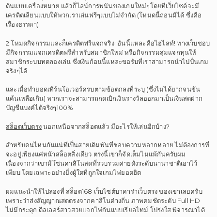
ต้นแบบเครื่องหมาย แล้วก็ไลน์การพนันของเกมใหม่ๆโดยที่เว็บไซต์จะมี
เครดิตเลียนแบบให้พวกเราเล่นฟรีๆแบบไม่จำกัด (โหมดนี้ถอนมิได้ ซึ่งคือ
เรื่องธรรดา)
2.โหมดกิจกรรมและก็เครดิตฟรีแจกจริง: อันนี้แหละคือไฮไลท์! ทางเว็บชอบ
มีกิจกรรมแจกเครดิตฟรีสำหรับสมาชิกใหม่ หรือกิจกรรมสุ่มแจกทุนให้
สมาชิกระบบทดลองเล่น ซึ่งเงินก้อนนี้แหละขอรับที่เราสามารถนำไปปั่นเกม
จริงๆได้
และเมื่อทำยอดเทิร์นโอเวอร์ครบตามข้อตกลงที่ระบุ (ซึ่งไม่ได้ยากจนข้น
แค้นเหลือเกิน) พวกเราจะสามารถกดเบิกเงินรางวัลออกมาเป็นเงินสดฝาก
บัญชีแบงค์ได้จริงๆ100%
สล็อตเว็บตรง
นอกเหนือจากสล็อตแล้ว มีอะไรให้เล่นอีกบ้าง?
สำหรับคนไหนกันแน่ที่เป็นสายเดิมพันที่ชอบความหลากหลาย ไม่ต้องการที่
จะอยู่เพียงแค่หน้าสล็อตสิ่งเดียว ตรงนี้เขาก็จัดเต็มไม่แพ้กันครับผม
เนื่องจากว่าเขามีโซนคาสิโนสดที่รวบรวมค่ายดังระดับนานาชาติเอาไว้
เพียบ โดยเฉพาะอย่างยิ่งผู้ใดที่ถูกใจเกมไพ่ยอดฮิต
ผมแนะนำให้ไปลองที่ สล็อต168 เว็บไซต์บาคาร่าเว็บตรง ของเขาเลยครับ
เพราะว่าส่งสัญญาณสดตรงจากคาสิโนต่างถิ่น ภาพคมชัดระดับ Full HD
ไม่มีกระตุก ดีลเลอร์สาวสวยแจกไพ่กันแบบเรียลไทม์ โปร่งใส พิจารณาได้