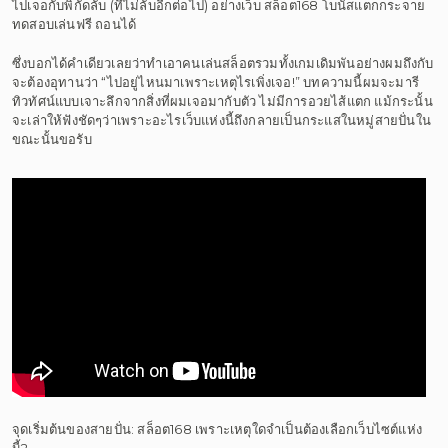
ไปเจอกับพิกัดลับ (ที่ไม่ลับอีกต่อไป) อย่างเว็บ สล็อต168 โบนัสแตกกระจาย
ทดสอบเล่นฟรี ถอนได้
ซึ่งบอกได้คำเดียวเลยว่าทำเอาคนเล่นสล็อตรวมทั้งเกมเดิมพันอย่างผมถึงกับ
จะต้องอุทานว่า “ไปอยู่ไหนมาเพราะเหตุไรเพิ่งเจอ!” บทความนี้ผมจะมารี
ทิวทัศน์แบบเจาะลึกจากสิ่งที่ผมเจอมากับตัว ไม่มีการอวยไส้แตก แม้กระนั้น
จะเล่าให้ฟังชัดๆว่าเพราะอะไรเว็บแห่งนี้ถึงกลายเป็นกระแสในหมู่สายปั่นใน
ขณะนั้นขอรับ
จุดเริ่มต้นของสายปั่น: สล็อต168 เพราะเหตุใดจำเป็นต้องเลือกเว็บไซต์แห่ง
นี้?