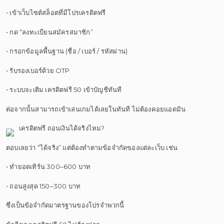
• เข้าเว็บไซต์สล็อตที่มีโปรเครดิตฟรี
• กด “ลงทะเบียนสมัครสมาชิก”
• กรอกข้อมูลพื้นฐาน (ชื่อ / เบอร์ / รหัสผ่าน)
• รับรองเบอร์ด้วย OTP
• ระบบจะเติม เครดิตฟรี 50 เข้าบัญชีทันที
ต่อจากนั้นสามารถเข้าเล่นเกมได้เลยในทันที ไม่ต้องคอยแอดมิน
เครดิตฟรี ถอนเงินได้จริงไหม?
ตอบเลยว่า “ได้จริง” แต่ต้องทำตามข้อจำกัดของแต่ละเว็บ เช่น
• ทำยอดเทิร์น 300–600 บาท
• ถอนสูงสุด 150–300 บาท
ซึ่งเป็นข้อจำกัดมาตรฐานของโปรจำพวกนี้