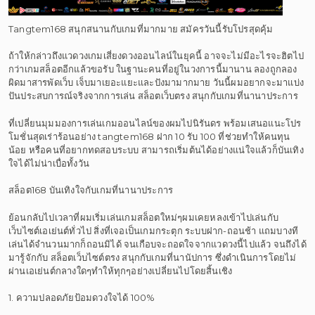
Tangtem168 สนุกสนานกับเกมที่มากมาย สมัครวันนี้รับโปรสุดคุ้ม
ถ้าให้กล่าวถึงแวดวงเกมเสี่ยงดวงออนไลน์ในยุคนี้ อาจจะไม่มีอะไรจะฮิตไป
กว่าเกมสล็อตอีกแล้วขอรับ ในฐานะคนที่อยู่ในวงการนี้มานาน ลองถูกลอง
ผิดมาสารพัดเว็บ เจ็บมาเยอะแยะและปังมามากมาย วันนี้ผมอยากจะมาแบ่ง
ปันประสบการณ์จริงจากการเล่น สล็อตเว็บตรง สนุกกับเกมที่นานาประการ
ที่เปลี่ยนมุมมองการเล่นเกมออนไลน์ของผมไปนิรันดร พร้อมเสนอแนะโปร
โมชั่นสุดเร่าร้อนอย่าง tangtem168 ฝาก 10 รับ 100 ที่ช่วยทำให้คนทุน
น้อย หรือคนที่อยากทดสอบระบบ สามารถเริ่มต้นได้อย่างแน่ใจแล้วก็บันเทิง
ใจได้ไม่น่าเบื่อทั้งวัน
สล็อต168 บันเทิงใจกับเกมที่นานาประการ
ย้อนกลับไปเวลาที่ผมเริ่มเล่นเกมสล็อตใหม่ๆผมเคยหลงเข้าไปเล่นกับ
เว็บไซต์เอเย่นต์ทั่วไป สิ่งที่เจอเป็นเกมกระตุก ระบบฝาก-ถอนช้า แถมบางที
เล่นได้จำนวนมากก็ถอนมิได้ จนเกือบจะถอดใจจากแวดวงนี้ไปแล้ว จนถึงได้
มารู้จักกับ สล็อตเว็บไซต์ตรง สนุกกับเกมที่นานัปการ ซึ่งดำเนินการโดยไม่
ผ่านเอเย่นต์กลางใดๆทำให้ทุกๆอย่างเปลี่ยนไปโดยสิ้นเชิง
1. ความปลอดภัยป้อมดวงใจได้ 100%