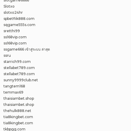
slotgame6666
Slotxo
slotxo24hr
spbetflik888.com
sqgame555s.com
sretthi99
ss168vip.com
ss168vip.com
ssgame666 เข้าสู่ระบบ ล่าสุด
ssru
starrich99.com
stellabet789.com
stellabet789.com
sunny9999club.net
tangtem168
temmax69
thaisiambet.shop
thaisiambet.shop
thehulk888.net
tia8kingbet.com
tia8kingbet.com
tkbpgg.com