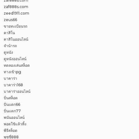
zaf888s.com
zaf888s.com
zeed1911.com
zeus66
ขายทะเบียนรถ
คาสิโน
คาสิโนออนไลน์
จำนำรถ
ดูหนัง
ดูหนังออนไลน์
ทดลองเล่นสล็อต
ทางเข้าpg
บาคาร่า
บาคาร่า168
บาคาร่าออนไลน์
ปั่นสล็อต
ปั่นแตก66
ปั่นแตก77
พนันออนไลน์
พอตใช้แล้วทิ้ง
พีจีสล็อต
พุซซี่888