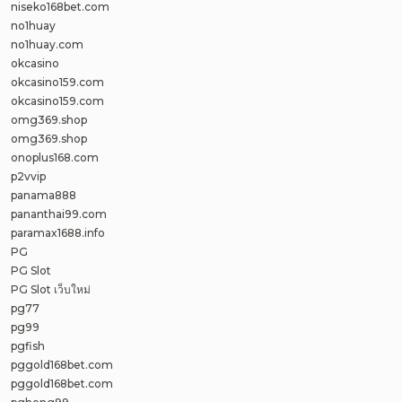
niseko168bet.com
no1huay
no1huay.com
okcasino
okcasino159.com
okcasino159.com
omg369.shop
omg369.shop
onoplus168.com
p2vvip
panama888
pananthai99.com
paramax1688.info
PG
PG Slot
PG Slot เว็บใหม่
pg77
pg99
pgfish
pggold168bet.com
pggold168bet.com