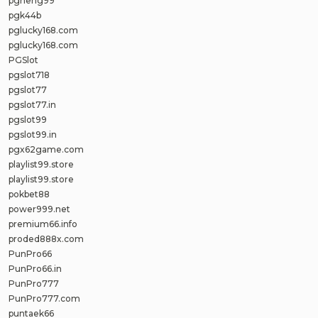
pgheng99
pgk44b
pglucky168.com
pglucky168.com
PGSlot
pgslot718
pgslot77
pgslot77.in
pgslot99
pgslot99.in
pgx62game.com
playlist99.store
playlist99.store
pokbet88
power999.net
premium66.info
proded888x.com
PunPro66
PunPro66.in
PunPro777
PunPro777.com
puntaek66