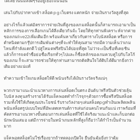
ได้เลยวันนี้มีสิ่งดีๆรออยู่เยอะแน่นอน
เล่นไปกับปากทางเข้า สล็อต pg เว็บตรง แตกหนัก จ่ายเงินรางวัลสูงที่สุด
อย่างไรก็แล้วแต่อัตราการจ่ายเงินที่สูงของเกมสล็อตนั้นก็สามารถเอามาเป็น
หลักการของการเลือกเกมได้สิ่งเดียวกันจ้ะ โดยให้ทุกท่านพิเคราะห์จากค่าย
ของเกมlive22เพิ่มเติมอีก พร้อมค้นหาเกี่ยวกับตารางโบนัสสล็อต หรือการ
ตำหนิดตามกรุ๊ปการเดิมพันต่างๆที่จะทำให้คุณสามารถมีความเห็นว่าเกม
ไหนที่กำลังแตกดี ไปสู่โหมดฟรีสปินได้บ่อยที่สุด ไม่ว่าจะเป็นชื่อที่เคยชิน
แล้วก็การจดจำชื่อย่อชื่อเรียกทั่วๆไปและก็ชื่อหลักของเกมควบคู่ไปกับโลโก้
ของเกม ก็จะสามารถช่วยให้ทุกท่านสามารถตัดสินใจได้ดิบได้ดีมากยิ่งกว่า
เดิมอย่างแน่แท้
ทำความเข้าใจเกมสล็อตให้ดี พนันจริงได้เงินรางวัลจริงแน่ๆ
พวกเรามาแนะนำแนวทางการเล่นสล็อตเว็บตรง อันดับ 1ฟรีสปินตัวช่วยลุ้น
โบนัส ลงทุนสร้างรายได้รับแจ็คพอตทำกำไรจุกๆด้วยการซื้อฟรีสปินสล็อต
รวมทั้งใช้ให้เกิดคุณประโยชน์ รับรางวัลง่ายๆเล่นสล็อตpgทำเงินเพลิดเพลิน
พนันสล็อตรูปแบบใหม่ที่อัพเดตเทรนด์การเล่นก่อนคนไหนกันแน่ เราพร้อมที่
คัดสรรเอาแนวทางขั้นตอนการเล่นสล็อตที่ใช้ได้จริงมาแนะนำและก็บอกต่อ
นักพนันเสมอ แต่มีการจ่ายในหน้าเกมหลักที่สูงก็ถือว่าได้กำไรเป็นจำนวน
มาก
แจ็คพอตสล็อตไม่ใช่เรื่องยากถ้าทดลองเปิดใจ ยืนยันคุ้มยิ่งกว่าคุ้ม