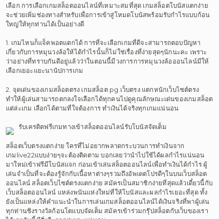
เลือก การเลือกเกมสล็อตออนไลน์ที่เหมาะสมที่สุด เกมสล็อตโบนัสแตกง่าย
จะช่วยเพิ่มช่องทางสำหรับเพื่อการเข้าสู่โหมดโบนัสพร้อมรับกำไรแบบก้อน
ใหญ่ให้ทุกท่านได้เป็นอย่างดี
1. เกมไหนก็แจ็คพอตแตกได้ การที่จะเลือกเกมที่ดีจะสามารถตอบปัญหา
เกี่ยวกับการหมุนวงล้อให้ได้กำไรนั้นก็ไม่ใช่เรื่องที่ง่ายสุดๆนักนะคะ เพราะ
ว่าอย่างที่ทราบกันดีอยู่แล้วว่าในตอนนี้มีวงการการหมุนวงล้อออนไลน์มีให้
เลือกเยอะแยะนานัปการเกม
2. จุดเด่นของเกมสล็อตตรง เกมสล็อต pg เว็บตรง แตกหนักเว็บไซต์ตรง
ทำให้ผู้เล่นสามารถตกลงใจเลือกได้ทุกคนไปดูคุณลักษณะเด่นของเกมสล็อต
แต่ล่ะเกม เลือกได้ตามที่ใจต้องการ ทำเงินได้จริงทุกเกมแน่นอน
รับเครดิตฟรีเกมทางเข้าสล็อตออนไลน์รับโบนัสจัดเต็ม
สล็อตเว็บตรงแตกง่าย ใครที่ไม่อยากพลาดกระบวนการทำเงินจาก
เกมlive22แบบง่ายๆจะต้องติดตาม บอกเลยว่านำไปใช้ได้ผลกำไรแน่นอน
มาใหม่เข้าฟรีมีโบนัสแจก ก่อนเข้าเล่นสล็อตออนไลน์เพื่อทำเงินได้กำไร ผู้
เล่นจำเป็นที่จะต้องรู้จักกับเนื้อหาต่างๆรวมถึงอัพเดตโปรดีๆในบนเว็บสล็อต
ออนไลน์ สล็อตเว็บไซต์ตรงแตกง่าย สมัครเป็นสมาชิกง่ายที่สุดแล้วเดี๋ยวนี้กับ
เว็บสล็อตออนไลน์ แหล่งพนันแห่งใหม่ที่ให้โบนัสและผลกำไรเยอะที่สุด ทั้ง
ยังเป็นแหล่งให้คำแนะนำในการเล่นเกมสล็อตออนไลน์ได้เงินจริงที่พาผู้เล่น
ทุกท่านชิงรางวัลก้อนโตแบบจัดเต็ม สมัครเข้าร่วมกรุ๊ปสล็อตกับเว็บของเรา