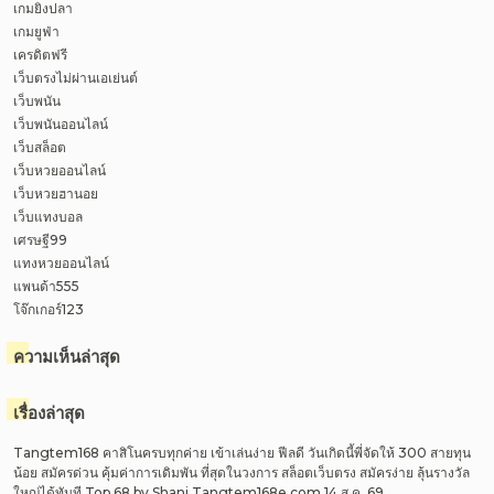
เกมยิงปลา
เกมยูฟ่า
เครดิตฟรี
เว็บตรงไม่ผ่านเอเย่นต์
เว็บพนัน
เว็บพนันออนไลน์
เว็บสล็อต
เว็บหวยออนไลน์
เว็บหวยฮานอย
เว็บแทงบอล
เศรษฐี99
แทงหวยออนไลน์
แพนด้า555
โจ๊กเกอร์123
ความเห็นล่าสุด
เรื่องล่าสุด
Tangtem168 คาสิโนครบทุกค่าย เข้าเล่นง่าย ฟีลดี วันเกิดนี้พี่จัดให้ 300 สายทุน
น้อย สมัครด่วน คุ้มค่าการเดิมพัน ที่สุดในวงการ สล็อตเว็บตรง สมัครง่าย ลุ้นรางวัล
ใหญ่ได้ทันที Top 68 by Shani Tangtem168e.com 14 ส.ค. 69