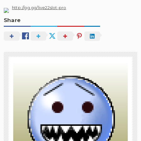
http://gg.gg/live22slot-pro
Share