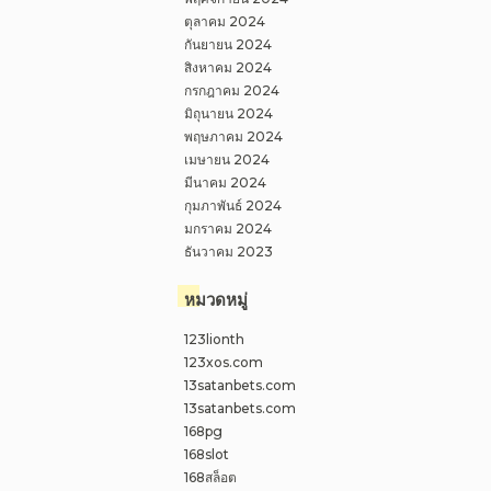
ตุลาคม 2024
กันยายน 2024
สิงหาคม 2024
กรกฎาคม 2024
มิถุนายน 2024
พฤษภาคม 2024
เมษายน 2024
มีนาคม 2024
กุมภาพันธ์ 2024
มกราคม 2024
ธันวาคม 2023
หมวดหมู่
123lionth
123xos.com
13satanbets.com
13satanbets.com
168pg
168slot
168สล็อต