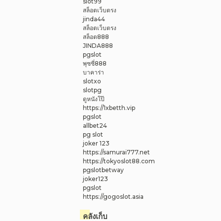
slot99
สล็อตเว็บตรง
jinda44
สล็อตเว็บตรง
สล็อต888
JINDA888
pgslot
พุซซี่888
บาคาร่า
slotxo
slotpg
ดูหนังโป๊
https://1xbetth.vip
pgslot
allbet24
pg slot
joker 123
https://samurai777.net
https://tokyoslot88.com
pgslotbetway
joker123
pgslot
https://gogoslot.asia
คลังเก็บ