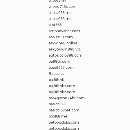
allbet24hr
allone745s.com
allstar168.me
allstar168.me
alot666
ambnovabet.com
asb9999.com
askwin88.online
askyouwin888 vip
autoslot16888.com
ba88th.com
babet555.com
Baccarat
baj88thb
baj88thbz.com
baj88thbz.com
bar4game24hr.com
baslot168
baslot168bet.com
bbp168.me
betboxclubs.com
betboxclubs.com