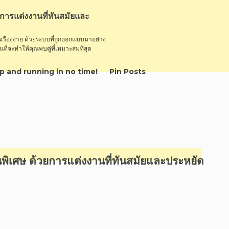
การแต่งงานที่ทันสมัยและ
รื่องง่าย ด้วยระบบที่ถูกออกแบบมาอย่าง
ี่จะทำให้คุณพบคู่ที่เหมาะสมที่สุด
p and running in no time!
Pin Posts
พิเศษ ด้วยการแต่งงานที่ทันสมัยและประหยัด