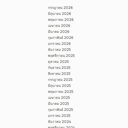
กรกฎาคม 2026
มิถุนายน 2026
พฤษภาคม 2026
เมษายน 2026
มีนาคม 2026
กุมภาพันธ์ 2026
มกราคม 2026
ธันวาคม 2025
พฤศจิกายน 2025
ตุลาคม 2025
กันยายน 2025
สิงหาคม 2025
กรกฎาคม 2025
มิถุนายน 2025
พฤษภาคม 2025
เมษายน 2025
มีนาคม 2025
กุมภาพันธ์ 2025
มกราคม 2025
ธันวาคม 2024
พฤศจิกายน 2024