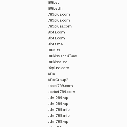
188bet
188betth
789plus.com
789plus.com
789pluss.com
8lots.com
8lots.com
8lots.me
918Kiss
918kiss ดาวน์โหลด
918kissauto
9kpluss.com
ABA
ABAGroup2
abbet789.com
acebet789.com
adm289.vip
adm289.vip
adm789.info
adm789.info
adm789.vip