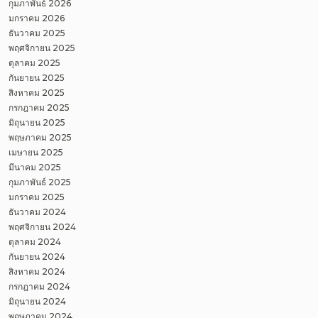
กุมภาพันธ์ 2026
มกราคม 2026
ธันวาคม 2025
พฤศจิกายน 2025
ตุลาคม 2025
กันยายน 2025
สิงหาคม 2025
กรกฎาคม 2025
มิถุนายน 2025
พฤษภาคม 2025
เมษายน 2025
มีนาคม 2025
กุมภาพันธ์ 2025
มกราคม 2025
ธันวาคม 2024
พฤศจิกายน 2024
ตุลาคม 2024
กันยายน 2024
สิงหาคม 2024
กรกฎาคม 2024
มิถุนายน 2024
พฤษภาคม 2024