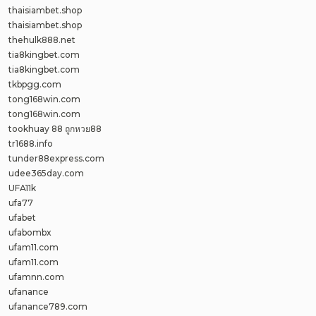
thaisiambet.shop
thaisiambet.shop
thehulk888.net
tia8kingbet.com
tia8kingbet.com
tkbpgg.com
tong168win.com
tong168win.com
tookhuay 88 ถูกหวย88
tr1688.info
tunder88express.com
udee365day.com
UFA11k
ufa77
ufabet
ufabombx
ufam11.com
ufam11.com
ufamnn.com
ufanance
ufanance789.com