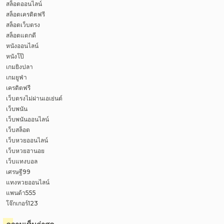
สล็อตออนไลน์
สล็อตเครดิตฟรี
สล็อตเว็บตรง
สล็อตแตกดี
หนังออนไลน์
หนังโป๊
เกมยิงปลา
เกมยูฟ่า
เครดิตฟรี
เว็บตรงไม่ผ่านเอเย่นต์
เว็บพนัน
เว็บพนันออนไลน์
เว็บสล็อต
เว็บหวยออนไลน์
เว็บหวยฮานอย
เว็บแทงบอล
เศรษฐี99
แทงหวยออนไลน์
แพนด้า555
โจ๊กเกอร์123