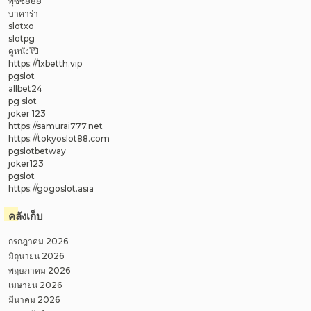
พุซซี่888
บาคาร่า
slotxo
slotpg
ดูหนังโป๊
https://1xbetth.vip
pgslot
allbet24
pg slot
joker 123
https://samurai777.net
https://tokyoslot88.com
pgslotbetway
joker123
pgslot
https://gogoslot.asia
คลังเก็บ
กรกฎาคม 2026
มิถุนายน 2026
พฤษภาคม 2026
เมษายน 2026
มีนาคม 2026