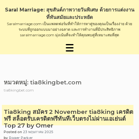
Skip
to
Saral Marriage: สุขสันต์ภาพวายวันพิเศษ ด้วยการแต่งงาน
content
ที่ทันสมัยและประหยัด
Saralmarriage.com เป็นแพลตฟอร์มที่ทำให้การหาคู่ของคุณเป็นเรื่องง่าย ด้วย
ระบบที่ถูกออกแบบมาอย่างฉลาด และการทำงานที่มีประสิทธิภาพ
saralmarriage.com มุ่งเน้นที่จะทำให้คุณพบคู่ที่เหมาะสมที่สุด
หมวดหมู่:
tia8kingbet.com
tia8kingbet.com
Tia8king สมัคร 2 November tia8king เครดิต
ฟรี สล็อตรับเครดิตฟรีทันทีเว็บตรงไม่ผ่านเอเย่นต์
Top 27 by Omer
Posted on
23 พฤษภาคม 2025
by
Roger Parker