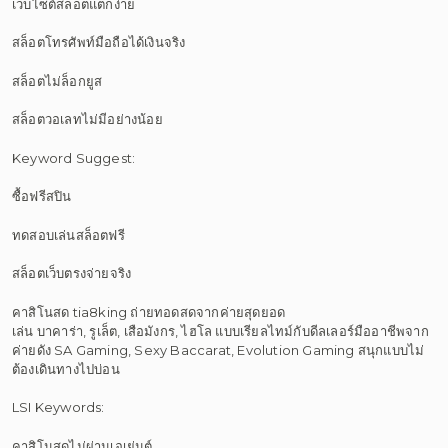
เว็บไซต์สล็อตแตกง่าย
สล็อตโทรศัพท์มือถือได้เงินจริง
สล็อตไม่ล็อกยูส
สล็อตวอเลทไม่มีอย่างน้อย
Keyword Suggest:
ซื้อฟรีสปิน
ทดสอบเล่นสล็อตฟรี
สล็อตเว็บตรงจ่ายจริง
คาสิโนสด tia8king ถ่ายทอดสดจากค่ายสุดยอด
เล่น บาคาร่า, รูเล็ต, เสือมังกร, ไฮโล แบบเรียลไทม์กับดีลเลอร์มืออาชีพจาก
ค่ายดัง SA Gaming, Sexy Baccarat, Evolution Gaming สนุกแบบไม่
ต้องเดินทางไปบ่อน
LSI Keywords:
คาสิโนสดไม่ผ่านเอเย่นต์