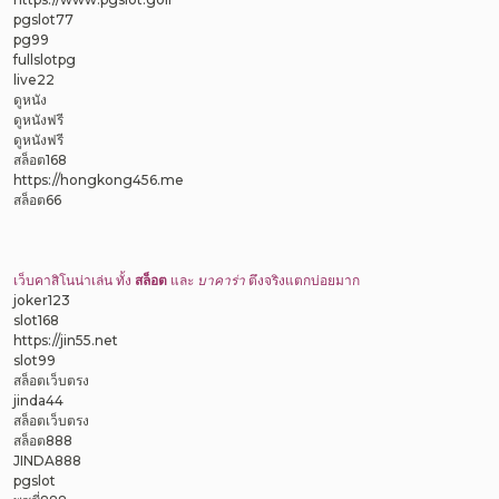
pgslot77
pg99
fullslotpg
live22
ดูหนัง
ดูหนังฟรี
ดูหนังฟรี
สล็อต168
https://hongkong456.me
สล็อต66
เว็บคาสิโนน่าเล่น ทั้ง
สล็อต
และ
บาคาร่า
ตึงจริงแตกบ่อยมาก
joker123
slot168
https://jin55.net
slot99
สล็อตเว็บตรง
jinda44
สล็อตเว็บตรง
สล็อต888
JINDA888
pgslot