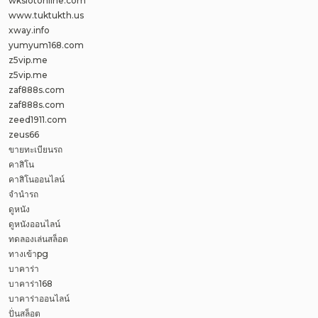
wkslotonline.com
www.tuktukth.us
xway.info
yumyum168.com
z5vip.me
z5vip.me
zaf888s.com
zaf888s.com
zeed1911.com
zeus66
ขายทะเบียนรถ
คาสิโน
คาสิโนออนไลน์
จำนำรถ
ดูหนัง
ดูหนังออนไลน์
ทดลองเล่นสล็อต
ทางเข้าpg
บาคาร่า
บาคาร่า168
บาคาร่าออนไลน์
ปั่นสล็อต