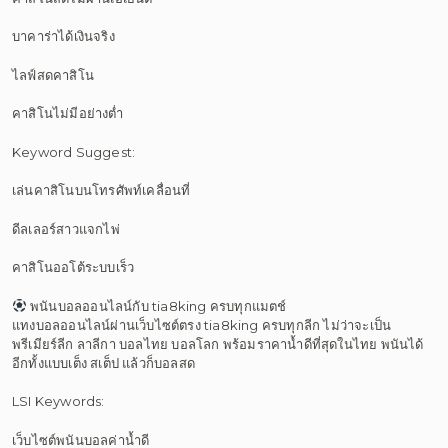
บาคาร่าได้เงินจริง
ไลฟ์สดคาสิโน
คาสิโนไม่มีอย่างต่ำ
Keyword Suggest:
เล่นคาสิโนบนโทรศัพท์เคลื่อนที่
ดีลเลอร์สาวแจกไพ่
คาสิโนออโต้ระบบเร็ว
พนันบอลออนไลน์กับ tia8king ครบทุกแมตช์
แทงบอลออนไลน์ผ่านเว็บไซต์ตรง tia8king ครบทุกลีก ไม่ว่าจะเป็น
พรีเมียร์ลีก ลาลีกา บอลไทย บอลโลก พร้อมราคาน้ำดีที่สุดในไทย พนันได้
อีกทั้งแบบเต็ง สเต็ป แล้วก็บอลสด
LSI Keywords:
เว็บไซต์พนันบอลค่าน้ำดี