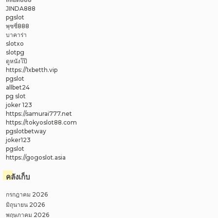
JINDA888
pgslot
พุซซี่888
บาคาร่า
slotxo
slotpg
ดูหนังโป๊
https://1xbetth.vip
pgslot
allbet24
pg slot
joker 123
https://samurai777.net
https://tokyoslot88.com
pgslotbetway
joker123
pgslot
https://gogoslot.asia
คลังเก็บ
กรกฎาคม 2026
มิถุนายน 2026
พฤษภาคม 2026