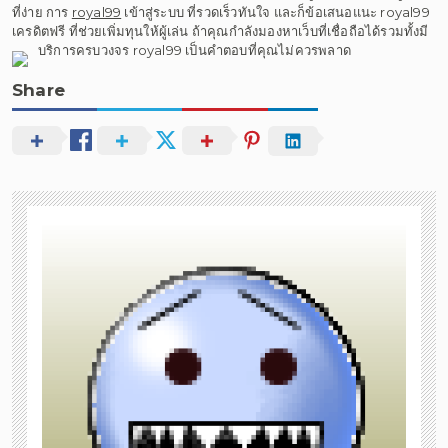
ที่ง่าย การ
royal99
เข้าสู่ระบบ ที่รวดเร็วทันใจ และก็ข้อเสนอแนะ royal99
เครดิตฟรี ที่ช่วยเพิ่มทุนให้ผู้เล่น ถ้าคุณกำลังมองหาเว็บที่เชื่อถือได้รวมทั้งมี
บริการครบวงจร royal99 เป็นคำตอบที่คุณไม่ควรพลาด
Share