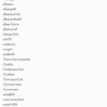
สล็อตxo
สล็อตพุซซี่
สล็อตออนไลน์
สล็อตเครดิตฟรี
สล็อตเว็บตรง
สล็อตแตกดี
หนังออนไลน์
หนังโป๊
เกมยิงปลา
เกมยูฟ่า
เครดิตฟรี
เว็บตรงไม่ผ่านเอเย่นต์
เว็บพนัน
เว็บพนันออนไลน์
เว็บสล็อต
เว็บหวยออนไลน์
เว็บหวยฮานอย
เว็บแทงบอล
เศรษฐี99
แทงหวยออนไลน์
แพนด้า555