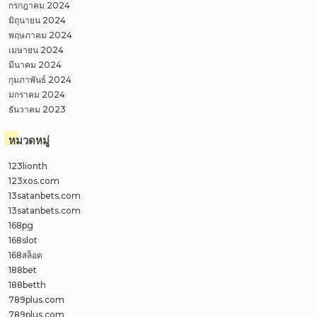
กรกฎาคม 2024
มิถุนายน 2024
พฤษภาคม 2024
เมษายน 2024
มีนาคม 2024
กุมภาพันธ์ 2024
มกราคม 2024
ธันวาคม 2023
หมวดหมู่
123lionth
123xos.com
13satanbets.com
13satanbets.com
168pg
168slot
168สล็อต
188bet
188betth
789plus.com
789plus.com