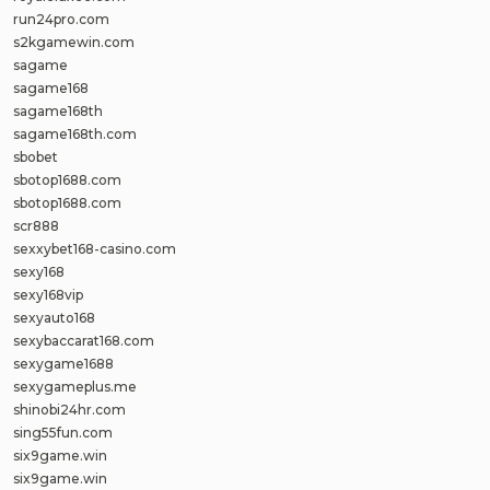
run24pro.com
s2kgamewin.com
sagame
sagame168
sagame168th
sagame168th.com
sbobet
sbotop1688.com
sbotop1688.com
scr888
sexxybet168-casino.com
sexy168
sexy168vip
sexyauto168
sexybaccarat168.com
sexygame1688
sexygameplus.me
shinobi24hr.com
sing55fun.com
six9game.win
six9game.win