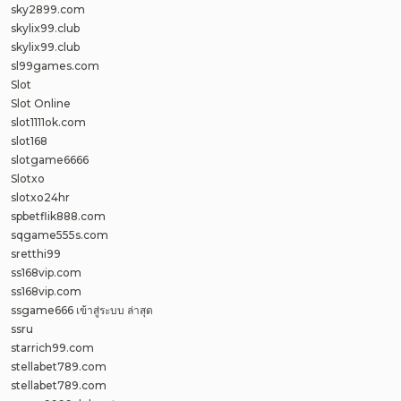
sky2899.com
skylix99.club
skylix99.club
sl99games.com
Slot
Slot Online
slot1111ok.com
slot168
slotgame6666
Slotxo
slotxo24hr
spbetflik888.com
sqgame555s.com
sretthi99
ss168vip.com
ss168vip.com
ssgame666 เข้าสู่ระบบ ล่าสุด
ssru
starrich99.com
stellabet789.com
stellabet789.com