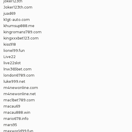
joker123th
Joker123th.com
juad69
k1gt-auto.com
khumsup888.me
kingromans789.com
kingxxxbet123.com
kiss918
lionel99.fun
Live22
live22slot
lnw365bet.com
london6789.com
luke999.net
m4newonline.com
m4newonline.net
mac1bet789.com
macau69
macau888.win
mario678.info
mars95
maxworld99.fun