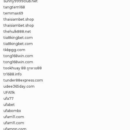
sunny9999club.net
tangtem168
temmax69
thaisiambet.shop
thaisiambet.shop
thehulk888.net
tia8kingbet.com
tia8kingbet.com
tkbpgg.com
tong168win.com
tong168win.com
tookhuay 88 ถูกหวย88
tr1688.info
tunder88express.com
udee365day.com
UFA11k
ufa77
ufabet
ufabombx
ufam11.com
ufam11.com
ufamnn.com