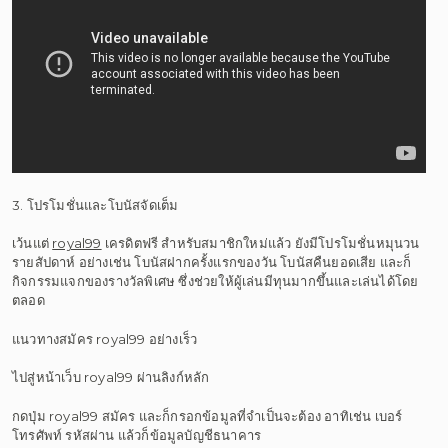
3. โปรโมชั่นและโบนัสจัดเต็ม
เว้นแต่
royal99
เครดิตฟรี สำหรับสมาชิกใหม่แล้ว ยังมีโปรโมชั่นหมุนวน
รายสัปดาห์ อย่างเช่น โบนัสฝากครั้งแรกของวัน โบนัสคืนยอดเสีย และก็
กิจกรรมแจกของรางวัลพิเศษ ซึ่งช่วยให้ผู้เล่นมีทุนมากขึ้นและเล่นได้โดย
ตลอด
แนวทางสมัคร royal99 อย่างเร็ว
ไปสู่หน้าเว็บ royal99 ผ่านลิงก์หลัก
กดปุ่ม royal99 สมัคร และก็กรอกข้อมูลที่จำเป็นจะต้อง อาทิเช่น เบอร์
โทรศัพท์ รหัสผ่าน แล้วก็ข้อมูลบัญชีธนาคาร