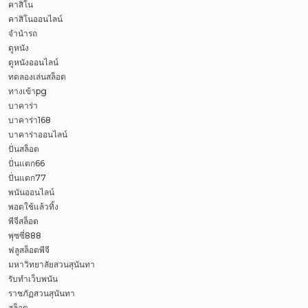
คาสิโน
คาสิโนออนไลน์
จำนำรถ
ดูหนัง
ดูหนังออนไลน์
ทดลองเล่นสล็อต
ทางเข้าpg
บาคาร่า
บาคาร่า168
บาคาร่าออนไลน์
ปั่นสล็อต
ปั่นแตก66
ปั่นแตก77
พนันออนไลน์
พอตใช้แล้วทิ้ง
พีจีสล็อต
พุซซี่888
ฟลูสล็อตพีจี
มหาวิทยาลัยสวนสุนันทา
รับทำเว็บพนัน
ราชภัฏสวนสุนันทา
สล็อต