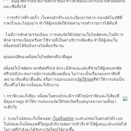
อนุญาตจากหน่วยงานที่เกี่ยวข้อง ทำให้เชื่อมั่นได้ว่าเป็นเว็บที่ปลอดภัย
และเชื่อถือได้
• ·การบริการที่รวดเร็ว: เว็บตรงมักมีระบบระเบียบการฝาก-ถอนอัตโนมัติที่
รวดเร็วและไม่ยุ่งยาก ทำให้ผู้เล่นจัดให้168สามารถทำรายการได้ทันที
• ไม่มีการหักค่าธรรมเนียม: การเล่นจัดให้168ผ่านเว็บไซต์ตรงจะไม่มีการ
หักค่าธรรมเนียมหรือค่าใช้จ่ายที่เป็นค่าบริการเพิ่มเติม ทำให้ผู้เล่นเว็บ
สล็อต168ได้รับเงินรางวัลเต็มปริมาณ
คุณสมบัติของสล็อตเว็บไซต์ตรงที่น่าดึงดูด
สล็อตเว็บไซต์ตรง เครดิตฟรี168 มักจะมีลักษณะเด่นที่ช่วยให้ผู้เล่นเครดิต
ฟรี168มีประสบการณ์การเล่นที่ยอดเยี่ยม ไม่ว่าจะเป็นเรื่องของกราฟิกที่
งดงาม เสียงที่น่าตื่นเต้น หรือการออกแบบเกม
จัดให้168
ที่ทำให้การเล่นเป็น
เรื่องที่ไม่ได้ยากเย็นและก็เบิกบาน
1. กราฟิกและก็เสียง: สล็อตเว็บตรงมักจะมีการดีไซน์กราฟิกและก็เสียงที่
มีคุณภาพสูง ทำให้การเล่นเกมจัดให้168เกิดเรื่องสนุกสนานรวมทั้งน่า
ระทึกใจ
2. ระบบโบนัสและก็แจ็คพอต:
เว็บสล็อต168
Judhai168เว็บตรงมักมีระบบ
โบนัสและก็แจ็คพอตที่ใหญ่แล้วก็ง่ายต่อการเข้าถึง ทำให้ผู้เล่นjudhai168ได้
โอกาสที่กำลังจะได้รับรางวัลใหญ่ได้ง่ายขึ้น