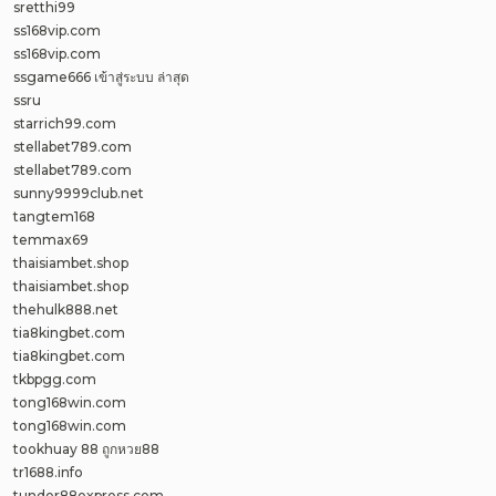
sretthi99
ss168vip.com
ss168vip.com
ssgame666 เข้าสู่ระบบ ล่าสุด
ssru
starrich99.com
stellabet789.com
stellabet789.com
sunny9999club.net
tangtem168
temmax69
thaisiambet.shop
thaisiambet.shop
thehulk888.net
tia8kingbet.com
tia8kingbet.com
tkbpgg.com
tong168win.com
tong168win.com
tookhuay 88 ถูกหวย88
tr1688.info
tunder88express.com