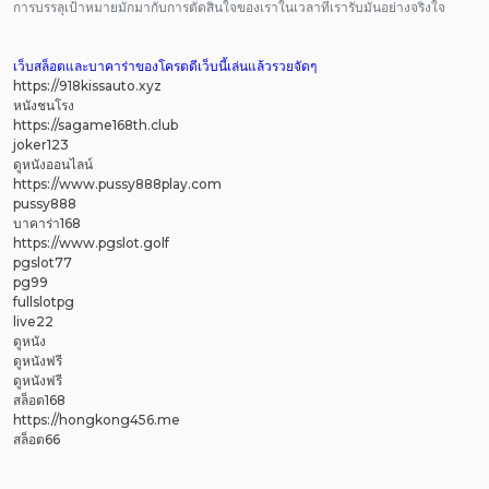
การบรรลุเป้าหมายมักมากับการตัดสินใจของเราในเวลาที่เรารับมันอย่างจริงใจ
เว็บสล็อตและบาคาร่าของโครตดีเว็บนี้เล่นแล้วรวยจัดๆ
https://918kissauto.xyz
หนังชนโรง
https://sagame168th.club
joker123
ดูหนังออนไลน์
https://www.pussy888play.com
pussy888
บาคาร่า168
https://www.pgslot.golf
pgslot77
pg99
fullslotpg
live22
ดูหนัง
ดูหนังฟรี
ดูหนังฟรี
สล็อต168
https://hongkong456.me
สล็อต66