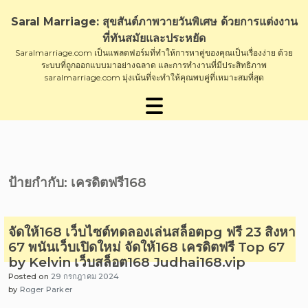
Skip
to
Saral Marriage: สุขสันต์ภาพวายวันพิเศษ ด้วยการแต่งงาน
content
ที่ทันสมัยและประหยัด
Saralmarriage.com เป็นแพลตฟอร์มที่ทำให้การหาคู่ของคุณเป็นเรื่องง่าย ด้วย
ระบบที่ถูกออกแบบมาอย่างฉลาด และการทำงานที่มีประสิทธิภาพ
saralmarriage.com มุ่งเน้นที่จะทำให้คุณพบคู่ที่เหมาะสมที่สุด
ป้ายกำกับ:
เครดิตฟรี168
จัดให้168 เว็บไซต์ทดลองเล่นสล็อตpg ฟรี 23 สิงหา
67 พนันเว็บเปิดใหม่ จัดให้168 เครดิตฟรี Top 67
by Kelvin เว็บสล็อต168 Judhai168.vip
Posted on
29 กรกฎาคม 2024
by
Roger Parker