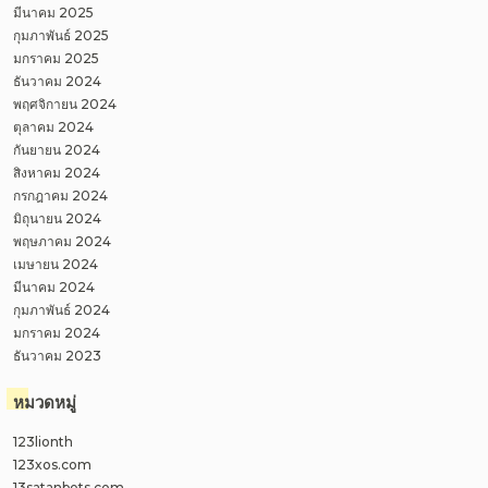
มีนาคม 2025
กุมภาพันธ์ 2025
มกราคม 2025
ธันวาคม 2024
พฤศจิกายน 2024
ตุลาคม 2024
กันยายน 2024
สิงหาคม 2024
กรกฎาคม 2024
มิถุนายน 2024
พฤษภาคม 2024
เมษายน 2024
มีนาคม 2024
กุมภาพันธ์ 2024
มกราคม 2024
ธันวาคม 2023
หมวดหมู่
123lionth
123xos.com
13satanbets.com