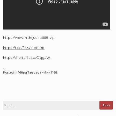
https://wow.in.th/judhai168-vip
https://t.co/fBXGneBr9p
https://shorturl.asia/OqgaW
…
Posted in
168pg
Tagged
เครดิตฟรี168
ค้นหา
สำหรับ: