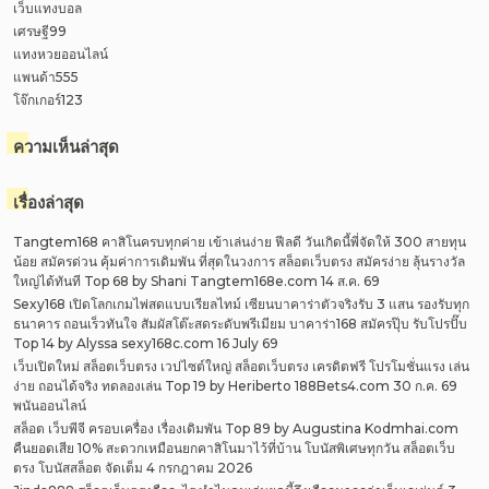
เว็บแทงบอล
เศรษฐี99
แทงหวยออนไลน์
แพนด้า555
โจ๊กเกอร์123
ความเห็นล่าสุด
เรื่องล่าสุด
Tangtem168 คาสิโนครบทุกค่าย เข้าเล่นง่าย ฟีลดี วันเกิดนี้พี่จัดให้ 300 สายทุน
น้อย สมัครด่วน คุ้มค่าการเดิมพัน ที่สุดในวงการ สล็อตเว็บตรง สมัครง่าย ลุ้นรางวัล
ใหญ่ได้ทันที Top 68 by Shani Tangtem168e.com 14 ส.ค. 69
Sexy168 เปิดโลกเกมไพ่สดแบบเรียลไทม์ เซียนบาคาร่าตัวจริงรับ 3 แสน รองรับทุก
ธนาคาร ถอนเร็วทันใจ สัมผัสโต๊ะสดระดับพรีเมียม บาคาร่า168 สมัครปุ๊บ รับโปรปั๊บ
Top 14 by Alyssa sexy168c.com 16 July 69
เว็บเปิดใหม่ สล็อตเว็บตรง เวปไซต์ใหญ่ สล็อตเว็บตรง เครดิตฟรี โปรโมชั่นแรง เล่น
ง่าย ถอนได้จริง ทดลองเล่น Top 19 by Heriberto 188Bets4.com 30 ก.ค. 69
พนันออนไลน์
สล็อต เว็บพีจี ครอบเครื่อง เรื่องเดิมพัน Top 89 by Augustina Kodmhai.com
คืนยอดเสีย 10% สะดวกเหมือนยกคาสิโนมาไว้ที่บ้าน โบนัสพิเศษทุกวัน สล็อตเว็บ
ตรง โบนัสสล็อต จัดเต็ม 4 กรกฎาคม 2026