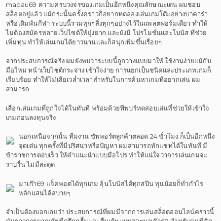
macau69 ความครบวงจรของเกมเป็นอีกหนึ่งคุณลักษณะเด่น ผมชอบ
สล็อตอยู่แล้ว แม้กระนั้นครั้งคราวก็อยากทดลองเล่นเกมโต๊ะอย่างบาคาร่า
หรือเดิมพันกีฬา ระบบนี้รวมทุกๆสิ่งทุกๆอย่างไว้ในแพลตฟอร์มเดียว ทำให้
ไม่ต้องสมัครหลายเว็บไซต์ให้ยุ่งยาก และยังมี โปรโมชั่นและโบนัส ที่ช่วย
เพิ่มทุน ทำให้เล่นเกมได้ยาวนานและก็สนุกเพิ่มขึ้นเรื่อยๆ
จากประสบการณ์จริง ผมยังพบว่าระบบนี้ถูกวางแบบมาให้ ใช้งานง่ายแม้กับ
มือใหม่ หน้าเว็บไซต์กระจ่าง เข้าใจง่าย การแยกเป็นชนิดและประเภทเกมก็
เรียบร้อย ทำให้ไม่เสียเวล่ำเวลาสำหรับในการค้นหาเกมที่อยากเล่น ผม
สามารถ
เลือกเล่นเกมที่ถูกใจได้ในทันที พร้อมด้วยฟีพบร์ทดสอบเล่นที่ช่วยให้เข้าใจ
เกมก่อนลงทุนจริง
นอกเหนือจากนั้น ทีมงาน ซัพพอร์ตลูกค้าตลอด 24 ชั่วโมง ก็เป็นอีกหนึ่ง
จุดเด่น ทุกครั้งที่มีปริศนาหรือปัญหา ผมสามารถทักแชทได้ในทันที มี
ข้าราชการตอบเร็ว ให้คำแนะนำแบบมือโปร ทำให้แน่ใจว่าการเล่นเกมจะ
ราบรื่น ไม่มีสะดุด
มาเก๊า69 แจ็คพอตได้ทุกเกม ลุ้นโบนัสได้ทุกสปิน ทุนน้อยก็ทำกำไร
หลักแสนได้สบายๆ
จำเป็นต้องบอกเลยว่า ประสบการณ์ที่ผมมีจากการเล่นสล็อตออนไลน์คราวนี้