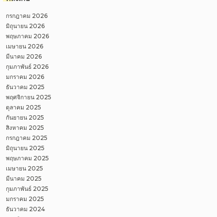
กรกฎาคม 2026
มิถุนายน 2026
พฤษภาคม 2026
เมษายน 2026
มีนาคม 2026
กุมภาพันธ์ 2026
มกราคม 2026
ธันวาคม 2025
พฤศจิกายน 2025
ตุลาคม 2025
กันยายน 2025
สิงหาคม 2025
กรกฎาคม 2025
มิถุนายน 2025
พฤษภาคม 2025
เมษายน 2025
มีนาคม 2025
กุมภาพันธ์ 2025
มกราคม 2025
ธันวาคม 2024