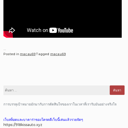
…
Posted in
macau69
Tagged
macau69
ค้นหา
สำหรับ:
การบรรลุเป้าหมายมักมากับการตัดสินใจของเราในเวลาที่เรารับมันอย่างจริงใจ
เว็บสล็อตและบาคาร่าของโครตดีเว็บนี้เล่นแล้วรวยจัดๆ
https://918kissauto.xyz