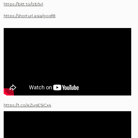
https://bitt.to/lzb5v1
https://shorturl.asia/goqf8
https://t.co/eZugE5iCx4