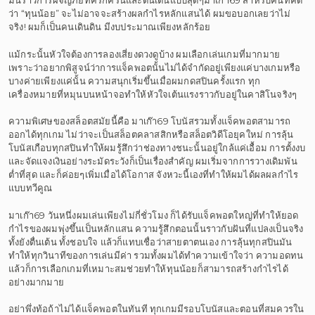
มันราวการผจญภัยที่ครึกครื้นและตื่นเต้นแบบสุดๆมาเก๊า69 สำหรับคนที่คิด
ว่า “ทุนน้อย” จะไม่อาจจะสร้างผลกำไรหลักแสนได้ ผมขอบอกเลยว่าไม่
จริง! ผมก็เป็นคนเดินดิน มีงบประมาณเพียงหลักร้อย
แม้กระนั้นหัวใจต้องการลองเสี่ยงดวงดูบ้าง ผมเลือกเล่นเกมที่มากมาย
เพราะว่าอยากพิสูจน์ว่าการแจ็คพอตนั้นไม่ได้จำกัดอยู่เพียงแค่บางเกมหรือ
บางค่ายเพียงแค่นั้น ความสนุกเริ่มขึ้นเมื่อผมกดสปินครั้งแรก ทุก
เครื่องหมายที่หมุนบนหน้าจอทำให้หัวใจเต้นแรงราวกับอยู่ในคาสิโนจริงๆ
ความพิเศษของสล็อตสมัยนี้คือ มาเก๊า69 โบนัสรวมทั้งแจ็คพอตสามารถ
ออกได้ทุกเกม ไม่ว่าจะเป็นสล็อตคลาสสิกหรือสล็อตวิดีโอยุคใหม่ การลุ้น
โบนัสเกือบทุกสปินทำให้ผมรู้สึกว่าช่องทางชนะนั้นอยู่ใกล้แค่เอื้อม การตั้งงบ
และจัดแจงเงินอย่างระมัดระวังก็เป็นเรื่องสำคัญ ผมเริ่มจากการวางเดิมพัน
ต่ำที่สุด และก็ค่อยๆเพิ่มเมื่อได้โอกาส จังหวะนี้เองที่ทำให้ผมได้ผลผลกำไร
แบบทวีคูณ
มาเก๊า69 วันหนึ่งผมเล่นเพียงไม่กี่ชั่วโมง ก็ได้รับแจ็คพอตใหญ่ที่ทำให้ยอด
กำไรของผมพุ่งขึ้นเป็นหลักแสน ความรู้สึกตอนนั้นราวกับฝันที่แปลงเป็นจริง
ทั้งยังตื่นเต้น ทั้งชอบใจ แล้วก็แทบเชื่อว่าสายตาตนเอง การลุ้นทุกสปินมัน
ทำให้ทุกวินาทีของการเล่นมีค่า รวมทั้งผมได้ทำความเข้าใจว่า ความอดทน
แล้วก็การเลือกเกมที่เหมาะสมช่วยทำให้ทุนน้อยก็สามารถสร้างกำไรได้
อย่างมากมาย
อย่าพึ่งท้อถ้าไม่ได้แจ็คพอตในทันที ทุกเกมมีรอบโบนัสและตอนที่สมควรใน