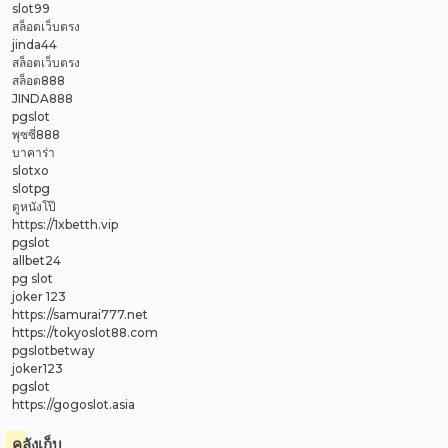
slot99
สล็อตเว็บตรง
jinda44
สล็อตเว็บตรง
สล็อต888
JINDA888
pgslot
พุซซี่888
บาคาร่า
slotxo
slotpg
ดูหนังโป๊
https://1xbetth.vip
pgslot
allbet24
pg slot
joker 123
https://samurai777.net
https://tokyoslot88.com
pgslotbetway
joker123
pgslot
https://gogoslot.asia
คลังเก็บ