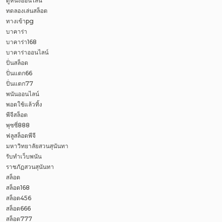
ดูหนังออนไลน์
ทดลองเล่นสล็อต
ทางเข้าpg
บาคาร่า
บาคาร่า168
บาคาร่าออนไลน์
ปั่นสล็อต
ปั่นแตก66
ปั่นแตก77
พนันออนไลน์
พอตใช้แล้วทิ้ง
พีจีสล็อต
พุซซี่888
ฟลูสล็อตพีจี
มหาวิทยาลัยสวนสุนันทา
รับทำเว็บพนัน
ราชภัฏสวนสุนันทา
สล็อต
สล็อต168
สล็อต456
สล็อต666
สล็อต777