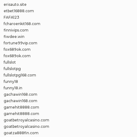
erisauto.site
etbet16888.com
FAFA123
fcharoenkit168.com
finnivips.com
fiwdee.win
fortune99vip.com
fox689ok.com
fox689ok.com
fullslot
fullslotpg
fullslotpg168.com
funny18
funny18.in
gachawin168.com
gachawin168.com
gamehit8888.com
gamehit8888.com
goatbetroyalcasino.com
goatbetroyalcasino.com
goatza888fin.com