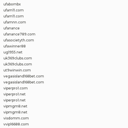
ufabombx
ufam11.com
ufam11.com
ufamnn.com
ufanance
ufanance789.com
ufasocietyth.com
ufawinner88
ug1955.net
uk369clubs.com
uk369clubs.com
ut9winwin.com
vegasisland168bet.com
vegasisland168bet.com
viperpro1.com
viperpro1.net
viperpro1.net
vipmgm8.net
vipmgm8.net
visdomm.com
vvip16688.com