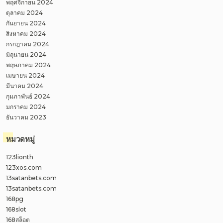
พฤศจิกายน 2024
ตุลาคม 2024
กันยายน 2024
สิงหาคม 2024
กรกฎาคม 2024
มิถุนายน 2024
พฤษภาคม 2024
เมษายน 2024
มีนาคม 2024
กุมภาพันธ์ 2024
มกราคม 2024
ธันวาคม 2023
หมวดหมู่
123lionth
123xos.com
13satanbets.com
13satanbets.com
168pg
168slot
168สล็อต