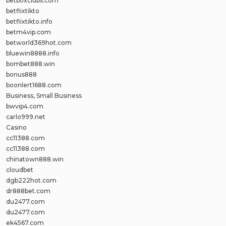
betboxclubs.com
betflixtikto
betflixtikto.info
betm4vip.com
betworld369hot.com
bluewin8888.info
bombet888.win
bonus888
boonlert1688.com
Business, Small Business
bwvip4.com
carlo999.net
Casino
cc11388.com
cc11388.com
chinatown888.win
cloudbet
dgb222hot.com
dr888bet.com
du2477.com
du2477.com
ek4567.com